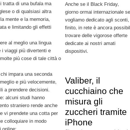
i tratta di una bufala ma
Anche se il Black Friday,
glese o di qualsiasi altra
giorno ormai internazionale s
e la mente e la memoria,
vogliamo dedicato agli sconti,
a e limitando gli effetti
finito, in rete è ancora possibi
trovare delle vigorose offerte
dere al meglio una lingua
dedicate ai nostri amati
i viaggi più divertenti e
dispositivi.
molte più cose di tale città o
i: chi impara una seconda
Valiber, il
e meglio e più velocemente,
cucchiaino che
li a prendere decisioni.
e: alcuni studi hanno
misura gli
ento straniero rende anche
zuccheri tramite
se vi prendete una cotta per
iPhone
te colloquiare in modo
i online;