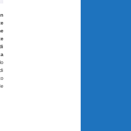
un
e
he
te
di
za
do
di
to
le