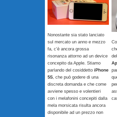
Nonostante sia stato lanciato
sul mercato un anno e mezzo
Co
fa, c’è ancora grossa
ch
risonanza attorno ad un device
del
concepito da Apple. Stiamo
Ap
parlando del cosiddetto
iPhone
pa
5S
, che può godere di una
qu
discreta domanda e che come
pe
avviene spesso e volentieri
as
con i melafonini concepiti dalla
ca
mela morsicata risulta ancora
disponibile ad un prezzo non