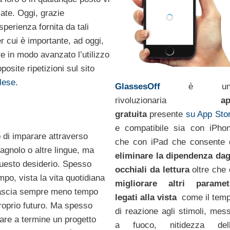
iate. Oggi, grazie
esperienza fornita da tali
er cui è importante, ad oggi,
e in modo avanzato l’utilizzo
posite ripetizioni sul sito
glese
.
GlassesOff
è
u
rivoluzionaria
a
gratuita
presente
su App Sto
e compatibile sia con iPho
o di imparare attraverso
che con iPad che consente 
agnolo o altre lingue, ma
eliminare la dipendenza dag
questo desiderio. Spesso
occhiali da lettura
oltre che 
po, vista la vita quotidiana
migliorare altri paramet
a lascia sempre meno tempo
legati alla vista
come il tem
 proprio futuro. Ma spesso
di reazione agli stimoli, mes
are a termine un progetto
a fuoco, nitidezza del