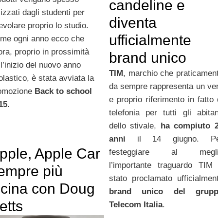
candeline e
lizzati dagli studenti per
diventa
evolare proprio lo studio.
ufficialmente
me ogni anno ecco che
lora, proprio in prossimità
brand unico
ll’inizio del nuovo anno
TIM
, marchio che praticamen
olastico, è stata avviata la
da sempre rappresenta un ve
omozione
Back to school
e proprio riferimento in fatto 
15
.
telefonia per tutti gli abitan
dello stivale,
ha compiuto 
anni
il 14 giugno. Pe
pple, Apple Car
festeggiare al megli
l’importante traguardo TIM
empre più
stato proclamato ufficialmen
icina con Doug
brand unico del grup
etts
Telecom Italia
.