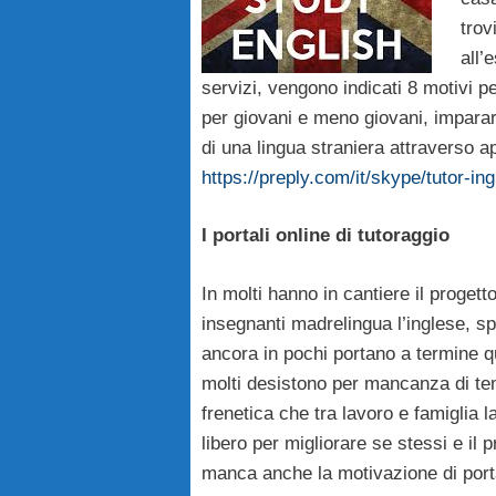
trov
all’
servizi, vengono indicati 8 motivi p
per giovani e meno giovani, imparar
di una lingua straniera attraverso ap
https://preply.com/it/skype/tutor-in
I portali online di tutoraggio
In molti hanno in cantiere il progett
insegnanti madrelingua l’inglese, sp
ancora in pochi portano a termine 
molti desistono per mancanza di tem
frenetica che tra lavoro e famigli
libero per migliorare se stessi e il
manca anche la motivazione di port