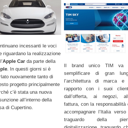
ntinuano incessanti le voci
e riguardano la realizzazione
l’
Apple Car
da parte della
Il brand unico TIM va
ple
. In questi giorni si è
semplificare di gran lun
rlato nuovamente tanto di
l’architettura di marca e 
esto progetto principalmente
rapporto con i suoi client
rché c’è stata una nuova
dall’offerta, ai negozi, al
sunzione all’interno della
fattura, con la responsabilità 
sa di Cupertino.
accompagnare l’Italia verso 
traguardo della pien
digitalizzazione, traguardo c