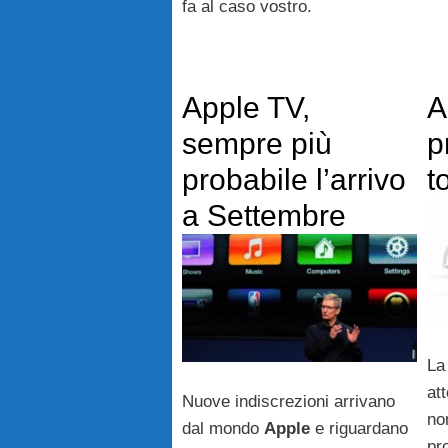
fa al caso vostro.
Apple TV,
A
sempre più
p
probabile l’arrivo
t
a Settembre
L
at
Nuove indiscrezioni arrivano
no
dal mondo
Apple
e riguardano
pr