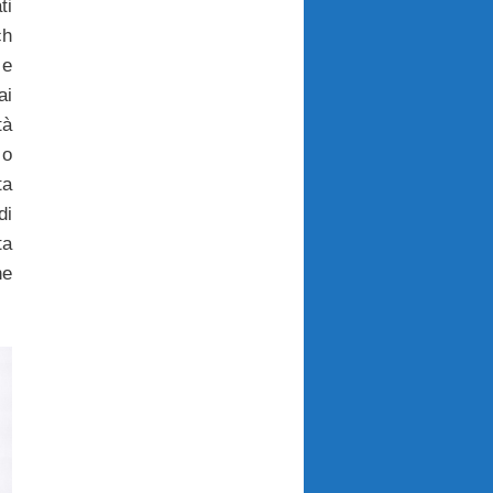
ti
ch
e
ai
tà
 o
ta
di
ta
he