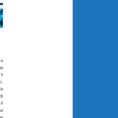
 a
ga
il
i,
la
di
il
a
he