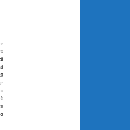
te
ro
di
ti
20
r
o
 è
te
po