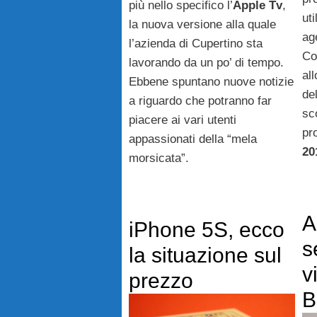
più nello specifico l’
Apple Tv
,
uti
la nuova versione alla quale
ag
l’azienda di Cupertino sta
Co
lavorando da un po’ di tempo.
al
Ebbene spuntano nuove notizie
de
a riguardo che potranno far
sc
piacere ai vari utenti
pr
appassionati della “mela
20
morsicata”.
A
iPhone 5S, ecco
s
la situazione sul
v
prezzo
B