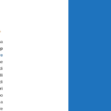
na
pp
re
ne
di
li
di
ri
po
sa
le