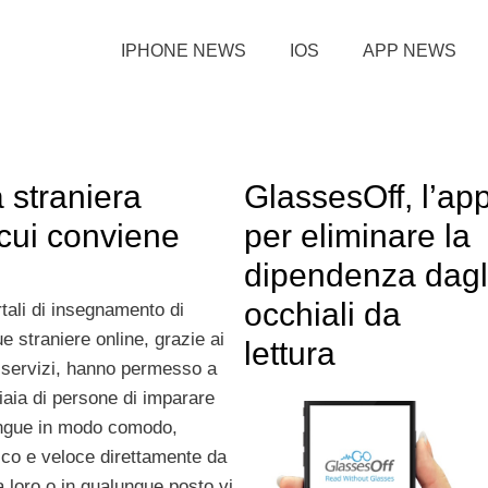
IPHONE NEWS
IOS
APP NEWS
 straniera
GlassesOff, l’ap
 cui conviene
per eliminare la
dipendenza dagl
occhiali da
rtali di insegnamento di
ue straniere online, grazie ai
lettura
 servizi, hanno permesso a
iaia di persone di imparare
ingue in modo comodo,
ico e veloce direttamente da
 loro o in qualunque posto vi