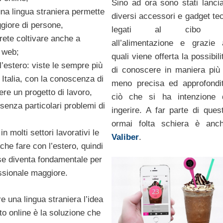
Sino ad ora sono stati lancia
na lingua straniera permette
diversi accessori e gadget te
iore di persone,
legati al cibo 
rete coltivare anche a
all’alimentazione e grazie 
l web;
quali viene offerta la possibili
l’estero: viste le sempre più
di conoscere in maniera più
n Italia, con la conoscenza di
meno precisa ed approfondi
ere un progetto di lavoro,
ciò che si ha intenzione 
 senza particolari problemi di
ingerire. A far parte di ques
ormai folta schiera è anc
in molti settori lavorativi le
Valiber
.
he fare con l’estero, quindi
e diventa fondamentale per
essionale maggiore.
e una lingua straniera l’idea
to online è la soluzione che