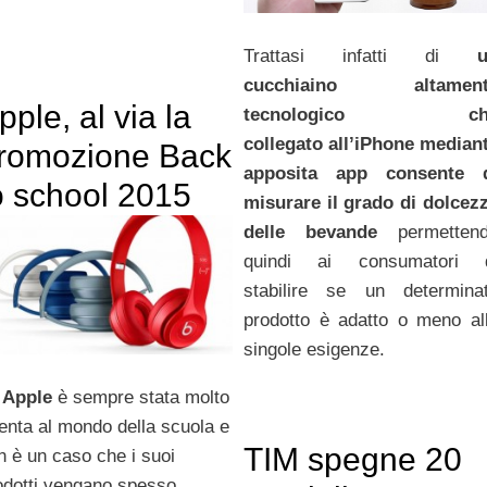
Trattasi infatti di
cucchiaino altament
pple, al via la
tecnologico
c
collegato all’iPhone median
romozione Back
apposita app consente 
o school 2015
misurare il grado di dolcez
delle bevande
permetten
quindi ai consumatori 
stabilire se un determina
prodotto è adatto o meno al
singole esigenze.
a
Apple
è sempre stata molto
tenta al mondo della scuola e
TIM spegne 20
n è un caso che i suoi
odotti vengano spesso