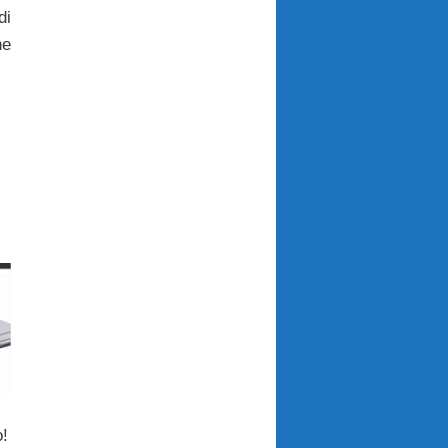
di
ne
o!