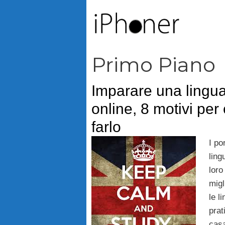
Vai
al
contenuto
Primo Piano
Imparare una lingua
online, 8 motivi per
farlo
I po
ling
loro
migl
le l
prat
casa