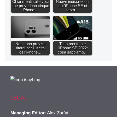
Chiarimenti sulle voci
Nuove indiscrezioni
che prevedono cinque
sull'iPhone SE di
iPhone…
terza…
Non sono previsti
Tutto pronto per
ritardi per l'uscita
l'iPhone SE 2022:
dell'iPhone…
cosa sappiamo…
LEGAL
Managing Editor
: Alex Zarfati