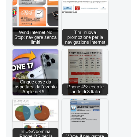
Wind Internet No
Tim, nuova
Stop: navigare senza
promozione per la
limiti
navigazione Internet
Cinque cose da
aspettarsi dall'evento
iPhone 4S: ecco le
Apple del 9…
tariffe di 3 Italia
In USA domina
iPhone OS per la
Waze, il navigatore