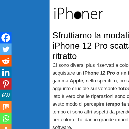
Vai
al
contenuto
Sfruttiamo la modali
iPhone 12 Pro scatt
ritratto
Ci sono diversi plus riservati a col
acquistare un
iPhone 12 Pro o un
gamma
Apple
, nello specifico, pre
aggiunto cruciale sul versante
foto
lato è vero che le riparazioni son
avuto modo di percepire
tempo fa s
tempo ci sono altri aspetti da pren
per coloro che danno grande importa
software.