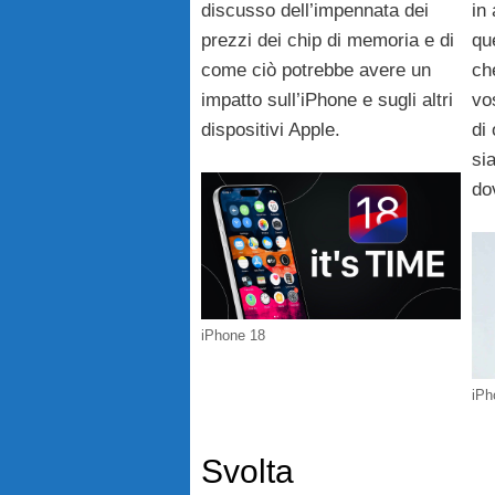
discusso dell’impennata dei
in
prezzi dei chip di memoria e di
qu
come ciò potrebbe avere un
ch
impatto sull’iPhone e sugli altri
vo
dispositivi Apple.
di
si
do
iPhone 18
iPh
Svolta