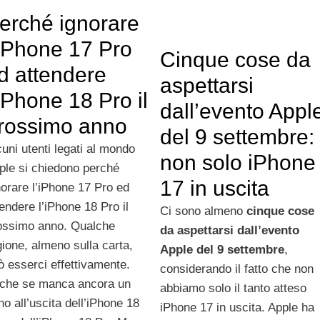
erché ignorare
’iPhone 17 Pro
Cinque cose da
d attendere
aspettarsi
’iPhone 18 Pro il
dall’evento Appl
rossimo anno
del 9 settembre:
cuni utenti legati al mondo
non solo iPhone
ple si chiedono perché
17 in uscita
norare l’iPhone 17 Pro ed
tendere l’iPhone 18 Pro il
Ci sono almeno
cinque cose
ossimo anno. Qualche
da aspettarsi dall’evento
gione, almeno sulla carta,
Apple del 9 settembre
,
ò esserci effettivamente.
considerando il fatto che non
che se manca ancora un
abbiamo solo il tanto atteso
no all’uscita dell’iPhone 18
iPhone 17 in uscita. Apple ha