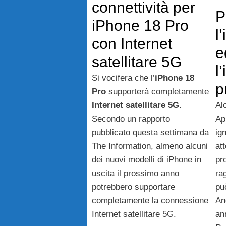
connettività per
P
iPhone 18 Pro
l
con Internet
e
satellitare 5G
l
Si vocifera che l’
iPhone 18
p
Pro
supporterà completamente
Internet satellitare 5G
.
Al
Secondo un rapporto
Ap
pubblicato questa settimana da
ig
The Information, almeno alcuni
at
dei nuovi modelli di iPhone in
pr
uscita il prossimo anno
ra
potrebbero supportare
pu
completamente la connessione
An
Internet satellitare 5G.
an