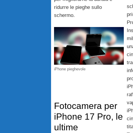
sc
ridurre le pieghe sullo
pr
schermo.
Pr
Ins
mi
un
ci
tr
iPhone pieghevole
in
pr
iP
ra
vap
Fotocamera per
iP
iPhone 17 Pro, le
ci
ultime
ti