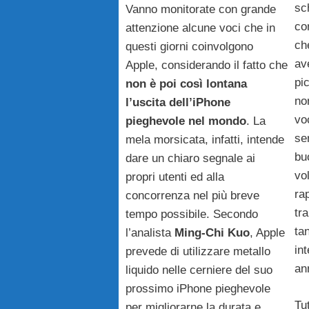
sc
Vanno monitorate con grande
con
attenzione alcune voci che in
ch
questi giorni coinvolgono
av
Apple, considerando il fatto che
pi
non è poi così lontana
no
l’uscita dell’iPhone
vo
pieghevole nel mondo
. La
se
mela morsicata, infatti, intende
bu
dare un chiaro segnale ai
vo
propri utenti ed alla
ra
concorrenza nel più breve
tr
tempo possibile. Secondo
ta
l’analista
Ming-Chi Kuo
, Apple
in
prevede di utilizzare metallo
an
liquido nelle cerniere del suo
prossimo iPhone pieghevole
Tut
per migliorarne la durata e