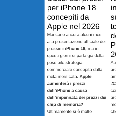
per iPhone 18
i
concepiti da
s
Apple nel 2026
t
d
Mancano ancora alcuni mesi
alla presentazione ufficiale dei
P
prossimi
iPhone 18
, ma in
2
questi giorni si parla già della
possibile strategia
Au
commerciale concepita dalla
pr
mela morsicata.
Apple
am
aumenterà i prezzi
20
dell’iPhone a causa
co
dell’impennata dei prezzi dei
pr
chip di memoria?
mo
Ultimamente si è molto
ch