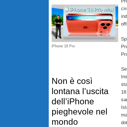
Pr
ci
in
of
Sp
Pr
iPhone 18 Pro
Pr
Se
Ins
Non è così
st
lontana l’uscita
18
dell’iPhone
sa
Is
pieghevole nel
ma
mondo
do