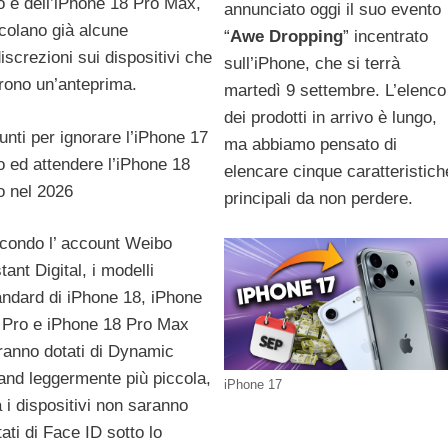
o e dell’iPhone 18 Pro Max,
annunciato oggi il suo evento
rcolano già alcune
“
Awe Dropping
” incentrato
discrezioni sui dispositivi che
sull’iPhone, che si terrà
frono un’anteprima.
martedì 9 settembre. L’elenco
dei prodotti in arrivo è lungo,
unti per ignorare l’iPhone 17
ma abbiamo pensato di
o ed attendere l’iPhone 18
elencare cinque caratteristich
o nel 2026
principali da non perdere.
condo l’ account Weibo
tant Digital, i modelli
andard di iPhone 18, iPhone
 Pro e iPhone 18 Pro Max
ranno dotati di Dynamic
land leggermente più piccola,
iPhone 17
 i dispositivi non saranno
tati di Face ID sotto lo