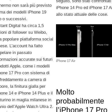
seguito, sono stati confrontati
hermo non sarà più previsto
iPhone 14 Pro ed iPhone 17 A
ima dei modelli iPhone 19
allo stato attuale delle cose.
o o successivi.
tant Digital ha circa 1,5
lioni di follower su Weibo,
a popolare piattaforma social
nese. L’account ha fatto
apelare in passato
formazioni accurate sui futuri
iPhone 17 Air
odotti Apple, come i modelli
hone 17 Pro con sistema di
ffreddamento a camera di
ore, la finitura gialla per
Molto
hone 14 e iPhone 14 Plus e il
probabilmente
nturino in maglia milanese in
tanio dell’Apple Watch Ultra 2.
l’iPhone 17 Pro