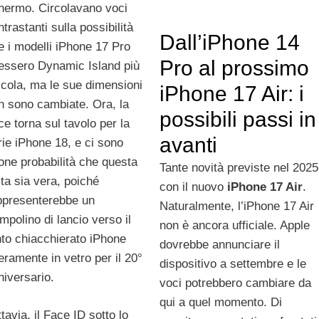
hermo. Circolavano voci
trastanti sulla possibilità
Dall’iPhone 14
e i modelli iPhone 17 Pro
Pro al prossimo
essero Dynamic Island più
ccola, ma le sue dimensioni
iPhone 17 Air: i
n sono cambiate. Ora, la
possibili passi in
ce torna sul tavolo per la
avanti
rie iPhone 18, e ci sono
one probabilità che questa
Tante novità previste nel 2025
lta sia vera, poiché
con il nuovo
iPhone 17 Air
.
ppresenterebbe un
Naturalmente, l’iPhone 17 Air
ampolino di lancio verso il
non è ancora ufficiale. Apple
nto chiacchierato iPhone
dovrebbe annunciare il
teramente in vetro per il 20°
dispositivo a settembre e le
niversario.
voci potrebbero cambiare da
qui a quel momento. Di
tavia, il Face ID sotto lo