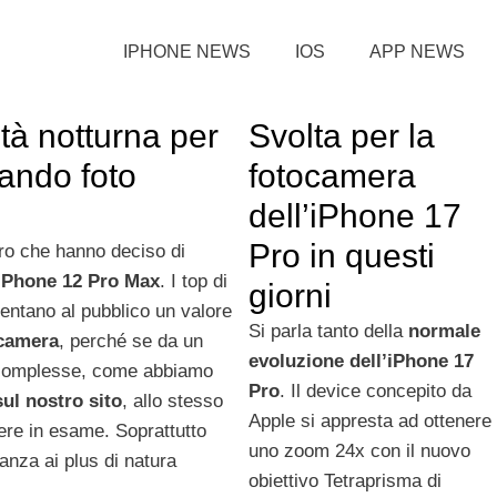
IPHONE NEWS
IOS
APP NEWS
tà notturna per
Svolta per la
ando foto
fotocamera
dell’iPhone 17
Pro in questi
oro che hanno deciso di
 iPhone 12 Pro Max
. I top di
giorni
sentano al pubblico un valore
Si parla tanto della
normale
camera
, perché se da un
evoluzione dell’iPhone 17
o complesse, come abbiamo
Pro
. Il device concepito da
ul nostro sito
, allo stesso
Apple si appresta ad ottenere
dere in esame. Soprattutto
uno zoom 24x con il nuovo
nza ai plus di natura
obiettivo Tetraprisma di