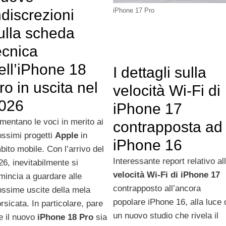
iPhone 17 Pro
ndiscrezioni
ulla scheda
ecnica
ell’iPhone 18
I dettagli sulla
ro in uscita nel
velocità Wi-Fi di
026
iPhone 17
mentano le voci in merito ai
contrapposta ad
ossimi progetti
Apple
in
iPhone 16
bito mobile. Con l’arrivo del
Interessante report relativo al
26, inevitabilmente si
velocità Wi-Fi di iPhone 17
mincia a guardare alle
contrapposto all’ancora
ossime uscite della mela
popolare iPhone 16, alla luce 
rsicata. In particolare, pare
un nuovo studio che rivela il
e il nuovo
iPhone 18 Pro
sia