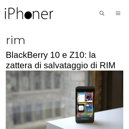
Vai
al
ME
contenuto
rim
BlackBerry 10 e Z10: la
zattera di salvataggio di RIM