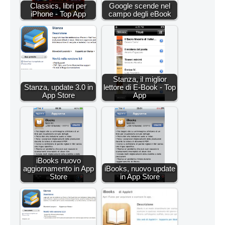
Classics, libri per
Google scende nel
iPhone - Top App
campo degli eBook
Stanza, il miglior
Stanza, update 3.0 in
lettore di E-Book - Top
App Store
App
iBooks nuovo
aggiornamento in App
iBooks, nuovo update
Store
in App Store