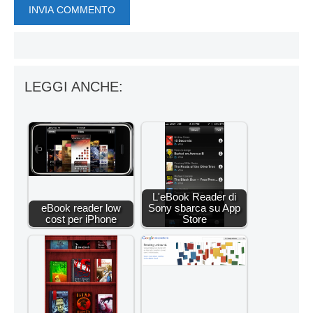
LEGGI ANCHE:
L'eBook Reader di
eBook reader low
Sony sbarca su App
cost per iPhone
Store