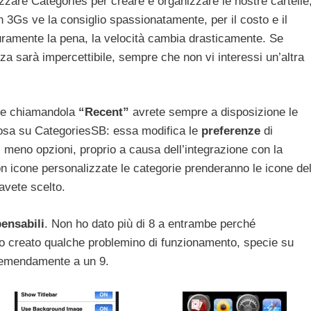
zare Categories per creare e organizzare le nostre cartelle
 3Gs ve la consiglio spassionatamente, per il costo e il
uramente la pena, la velocità cambia drasticamente. Se
za sarà impercettibile, sempre che non vi interessi un’altra
a e chiamandola
“Recent”
avrete sempre a disposizione le
osa su CategoriesSB: essa modifica le
preferenze
di
i meno opzioni, proprio a causa dell’integrazione con la
n icone personalizzate le categorie prenderanno le icone de
avete scelto.
pensabili
. Non ho dato più di 8 a entrambe perché
o creato qualche problemino di funzionamento, specie su
tremendamente a un 9.