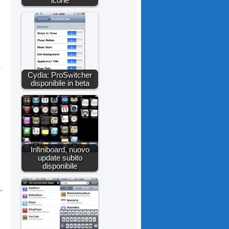
icone
Cydia: ProSwitcher
disponibile in beta
Infiniboard, nuovo
update subito
disponibile
.