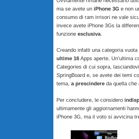
Ovviamente rimane necessario utiliz
ma se avete un
iPhone 3G
e non un
consumo di ram irrisori ne vale sic
invece avete iPhone 3Gs la differen
funzione
esclusiva
.
Creando infatti una categoria vuot
ultime 16
Apps aperte. Un’ultima c
Categories di cui sopra, lasciandov
SpringBoard e, se avete dei temi co
tema,
a prescindere
da quella che 
Per concludere, le considero
indis
ultimamente gli aggiornamenti hann
iPhone 3G, ma il voto si avvicina 