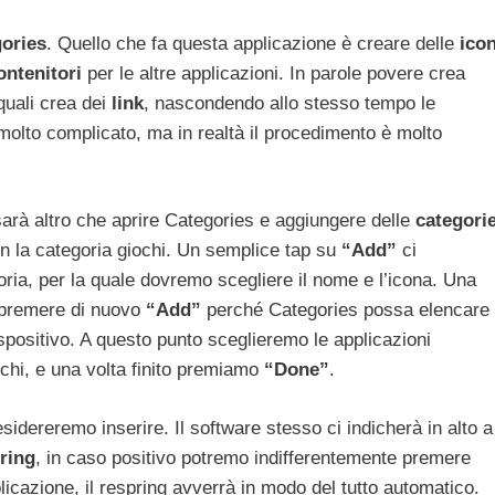
ories
. Quello che fa questa applicazione è creare delle
ico
ontenitori
per le altre applicazioni. In parole povere crea
 quali crea dei
link
, nascondendo allo stesso tempo le
 molto complicato, ma in realtà il procedimento è molto
arà altro che aprire Categories e aggiungere delle
categori
n la categoria giochi. Un semplice tap su
“Add”
ci
oria, per la quale dovremo scegliere il nome e l’icona. Una
e premere di nuovo
“Add”
perché Categories possa elencare
dispositivo. A questo punto sceglieremo le applicazioni
iochi, e una volta finito premiamo
“Done”
.
sidereremo inserire. Il software stesso ci indicherà in alto a
ring
, in caso positivo potremo indifferentemente premere
icazione, il respring avverrà in modo del tutto automatico.