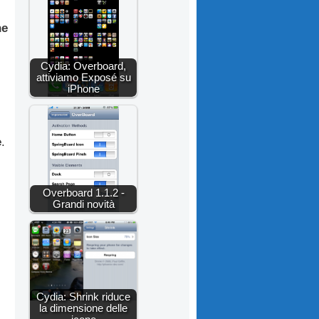
ne
Cydia: Overboard,
attiviamo Exposé su
iPhone
e
.
Overboard 1.1.2 -
Grandi novità
Cydia: Shrink riduce
la dimensione delle