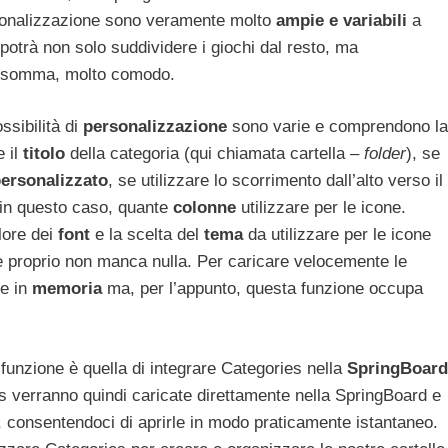
personalizzazione sono veramente molto
ampie e variabili
a
potrà non solo suddividere i giochi dal resto, ma
 Insomma, molto comodo.
ssibilità di
personalizzazione
sono varie e comprendono la
e il
titolo
della categoria (qui chiamata cartella –
folder
), se
ersonalizzato
, se utilizzare lo scorrimento dall’alto verso il
 in questo caso, quante
colonne
utilizzare per le icone.
lore dei
font
e la scelta del
tema
da utilizzare per le icone
 e proprio non manca nulla. Per caricare velocemente le
le in
memoria
ma, per l’appunto, questa funzione occupa
 funzione è quella di integrare Categories nella
SpringBoard
es verranno quindi caricate direttamente nella SpringBoard e
 consentendoci di aprirle in modo praticamente istantaneo.