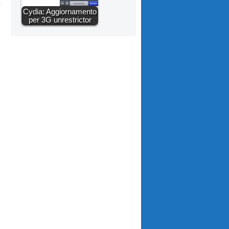
,
Cydia: Aggiornamento
per 3G unrestrictor
l