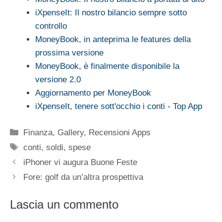
iXpenseIt: Il nostro bilancio sempre sotto
controllo
MoneyBook, in anteprima le features della
prossima versione
MoneyBook, è finalmente disponibile la
versione 2.0
Aggiornamento per MoneyBook
iXpenseIt, tenere sott'occhio i conti - Top App
Categorie
Finanza
,
Gallery
,
Recensioni Apps
Tag
conti
,
soldi
,
spese
iPhoner vi augura Buone Feste
Fore: golf da un’altra prospettiva
Lascia un commento