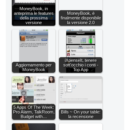
MoneyBook, in
anteprima le features
MoneyBook, è
della prossima
finalmente disponibile
versione
la versione 2.0
iXpenseIt, tenere
Aggiornamento per
sott'occhio i conti -
MoneyBook
Top App
5 Apps Of The Week:
Pro Alarm, TalkRoom,
Bills ~ On your table:
Budget with…
la recensione