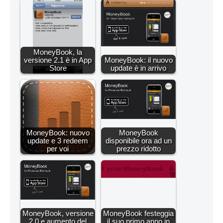
MoneyBook, la
versione 2.1 è in App
MoneyBook: il nuovo
Store
update è in arrivo
MoneyBook: nuovo
MoneyBook
update e 3 redeem
disponibile ora ad un
per voi
prezzo ridotto
MoneyBook, versione
MoneyBook festeggia
2.0 e aumento del
il suo primo anno in