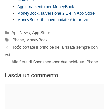
fantastico…
Aggiornamento per MoneyBook
MoneyBook, la versione 2.1 è in App Store
MoneyBook: il nuovo update è in arrivo
Categorie
App News
,
App Store
Tag
iPhone
,
MoneyBook
iTotò: portate il principe della risata sempre con
voi
Alla fiera di Shenzhen -per due soldi- un iPhone…
Lascia un commento
Commento