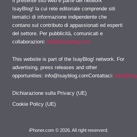
Il presente sito web è parte del network
IsayBlog! la cui rete editoriale comprende siti
tematici di informazione indipendente che
contano sul contributo di appassionati ed esperti
del settore. Per pubblicità, comunicati e
collaborazioni:
info@isayblog.com
This website is part of the IsayBlog! network. For
advertising, press releases and other
opportunities:
info@isayblog.comContattaci
:
info@isa
Dichiarazione sulla Privacy (UE)
Cookie Policy (UE)
iPhoner.com © 2026. All right reserverd.