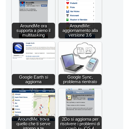
AroundMe ora
AroundMe:
supporta a pieno il
aggiornamento alla
multitasking
versione 3.6
Google Earth si
Google Sync,
aggiorna
problema rientrato
AroundMe, trova
2Do si aggiorna per
quello che ti serve
risolvere i problemi di
intorno a te
crash su iOS 4