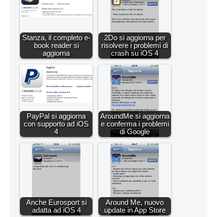
Stanza, il completo e-
2Do si aggiorna per
book reader si
risolvere i problemi di
aggiorna
crash su iOS 4
PayPal si aggiorna
AroundMe si aggiorna
con supporto ad iOS
e conferma i problemi
4
di Google
Anche Eurosport si
Around Me, nuovo
adatta ad iOS 4
update in App Store