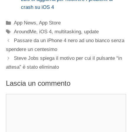
crash su iOS 4
Categorie
App News
,
App Store
Tag
AroundMe
,
iOS 4
,
multitasking
,
update
Passare da un iPhone 4 nero ad uno bianco senza
spendere un centesimo
Steve Jobs spiega il motivo per cui il pulsante “in
attesa” è stato eliminato
Lascia un commento
Commento