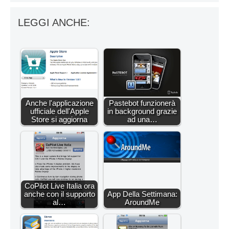
LEGGI ANCHE:
Anche l'applicazione
Pastebot funzionerà
ufficiale dell'Apple
in background grazie
Store si aggiorna
ad una…
CoPilot Live Italia ora
anche con il supporto
App Della Settimana:
al…
AroundMe