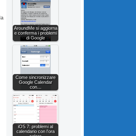
la
AroundMe si aggiorna
e conferma i problemi
di Google
Come sincronizzare
Google Calendar
con…
iOS 7: problemi al
calendario con l'ora