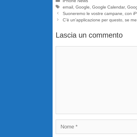
Categorie
iPhone News
Tag
email
,
Google
,
Google Calendar
,
Goog
Suoneremo le vostre campane, con i
C’è un’applicazione per questo, se me
Lascia un commento
Commento
Nome