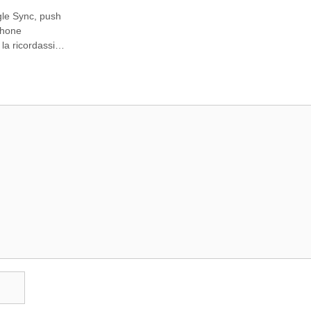
le Sync
,
push
Phone
 la ricordassi…