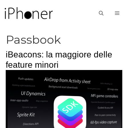
Vai
al
ME
contenuto
Passbook
iBeacons: la maggiore delle
feature minori