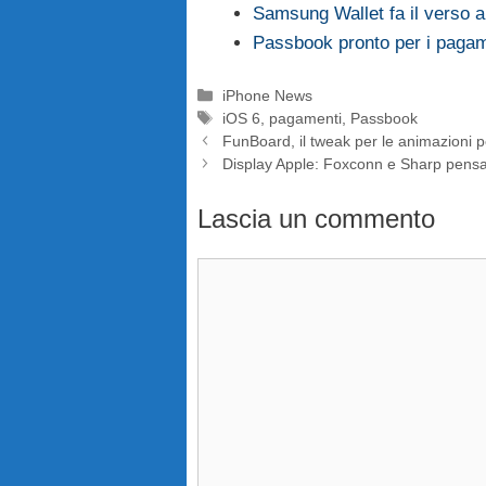
Samsung Wallet fa il verso 
Passbook pronto per i pagam
Categorie
iPhone News
Tag
iOS 6
,
pagamenti
,
Passbook
FunBoard, il tweak per le animazioni p
Display Apple: Foxconn e Sharp pensan
Lascia un commento
Commento