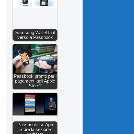
Samsung Wallet fa il
verso a Passbook
Passbook pronto per i
pagamenti agli Apple
Store?
Passbook: su App
Store la sezione