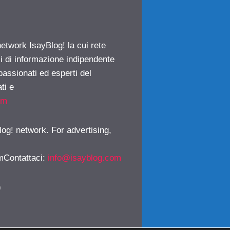
network IsayBlog! la cui rete
ci di informazione indipendente
passionati ed esperti del
ti e
om
log! network. For advertising,
mContattaci
:
info@isayblog.com
)