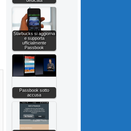
dedicata
Starbucks si aggiorna
e supporta
ufficialmente
Passbook
Passbook sotto
accusa