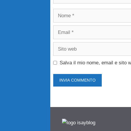
Nome
Email
Sito
web
Salva il mio nome, email e sito