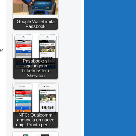
Google Wallet imita
Passbook
er
Passbook: si
aggiungono
Ticketmaster e
Sheraton
NFC: Qualcomm
annuncia un nuovo
i
chip. Pronto per il…