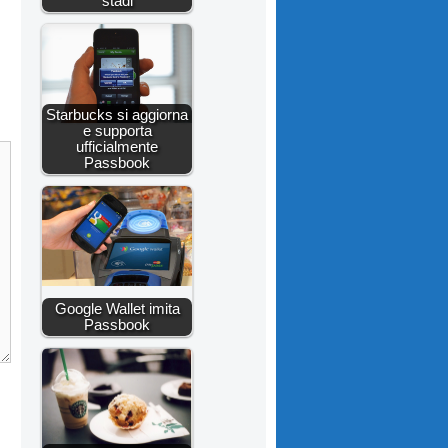
stadi
Starbucks si aggiorna
e supporta
ufficialmente
Passbook
Google Wallet imita
Passbook