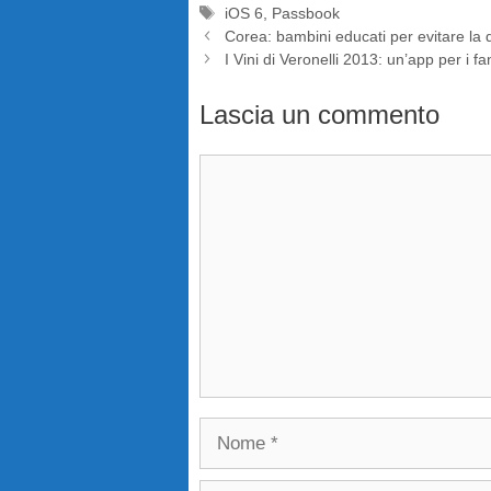
Tag
iOS 6
,
Passbook
Corea: bambini educati per evitare la d
I Vini di Veronelli 2013: un’app per i fa
Lascia un commento
Commento
Nome