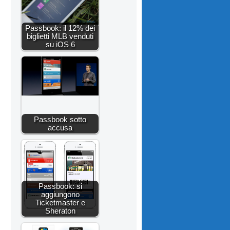
Passbook: il 12% dei
biglietti MLB venduti
su iOS 6
Passbook sotto
accusa
Passbook: si
aggiungono
Ticketmaster e
Sheraton