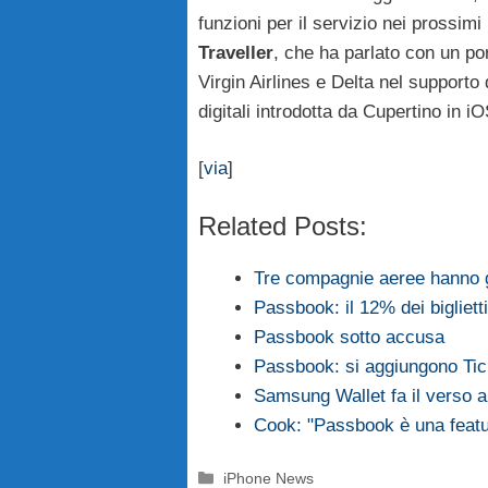
funzioni per il servizio nei prossimi
Traveller
, che ha parlato con un p
Virgin Airlines e Delta nel supporto d
digitali introdotta da Cupertino in iO
[
via
]
Related Posts:
Tre compagnie aeree hanno g
Passbook: il 12% dei bigliet
Passbook sotto accusa
Passbook: si aggiungono Ti
Samsung Wallet fa il verso 
Cook: "Passbook è una feat
Categorie
iPhone News