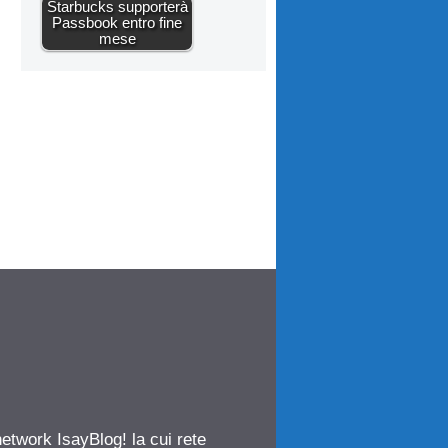
Starbucks supporterà
Passbook entro fine
mese
network IsayBlog! la cui rete