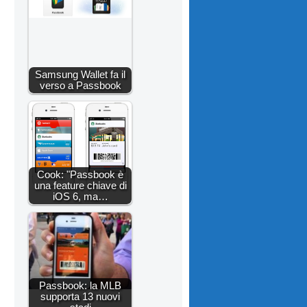
Samsung Wallet fa il
verso a Passbook
Cook: "Passbook è
una feature chiave di
iOS 6, ma…
Passbook: la MLB
supporta 13 nuovi