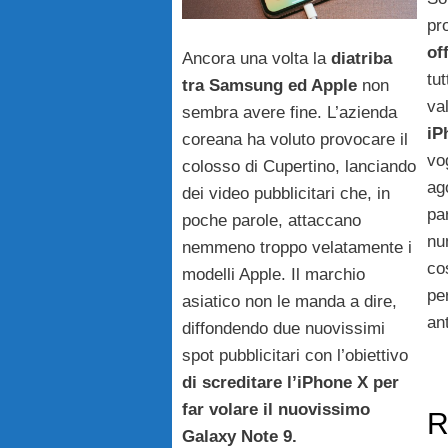
pr
of
Ancora una volta la
diatriba
tu
tra Samsung ed Apple
non
va
sembra avere fine. L’azienda
iP
coreana ha voluto provocare il
vo
colosso di Cupertino, lanciando
ag
dei video pubblicitari che, in
pa
poche parole, attaccano
num
nemmeno troppo velatamente i
co
modelli Apple. Il marchio
pe
asiatico non le manda a dire,
ant
diffondendo due nuovissimi
spot pubblicitari con l’obiettivo
di screditare l’iPhone X per
far volare il nuovissimo
R
Galaxy Note 9.