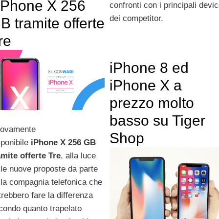
’iPhone X 256
confronti con i principali devi
dei competitor.
B tramite offerte
re
iPhone 8 ed
iPhone X a
prezzo molto
basso su Tiger
ovamente
Shop
sponibile
iPhone X 256 GB
amite offerte Tre
, alla luce
lle nuove proposte da parte
lla compagnia telefonica che
trebbero fare la differenza
condo quanto trapelato