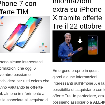
Informazioni
Phone 7 con
extra su iPhone
fferte TIM
X tramite offerte
Tre il 22 ottobre
 sono alcune interessanti
formazioni che oggi 6
Emergono proprio in questi
vembre possiamo
giorni alcune informazioni
ndividere per tutti coloro che
interessanti sull’iPhone X e la
anno valutando le
offerte
possibilità di acquistarlo con l
M
, almeno in riferimento a
offerte Tre. In particolare, ora
elle associate all’acquisto di
possiamo associarlo a
ALL-I