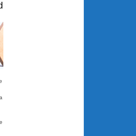
d
e
a
e