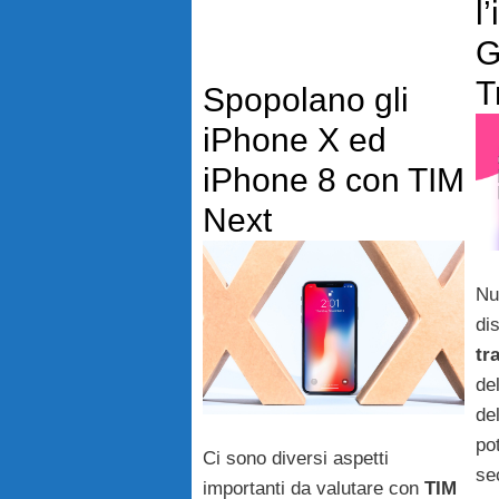
l
G
T
Spopolano gli
iPhone X ed
iPhone 8 con TIM
Next
Nu
di
tr
de
de
po
Ci sono diversi aspetti
se
importanti da valutare con
TIM