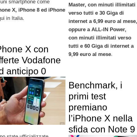
cuni smartphone come
Master, con
minuti illimitati
hone X, iPhone 8 ed iPhone
verso tutti e 30 Giga di
ui in Italia.
internet a 6,99 euro al mese
oppure a
ALL-IN Power,
con
minuti illimitati verso
tutti e 60 Giga di internet a
Phone X con
9,99 euro al mese
.
fferte Vodafone
d anticipo 0
Benchmark, i
primi test
premiano
l’iPhone X nella
sfida con Note 9
no state ufficializzate