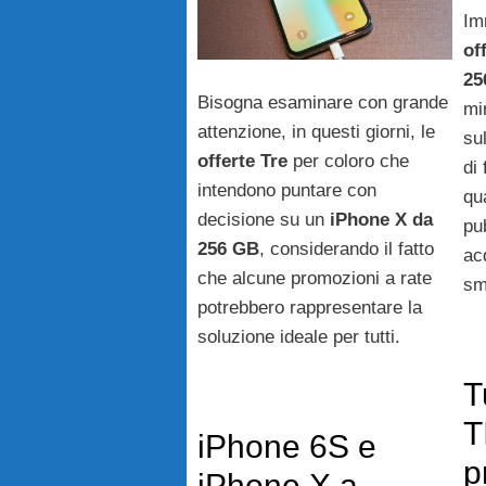
Im
of
25
Bisogna esaminare con grande
mi
attenzione, in questi giorni, le
su
offerte Tre
per coloro che
di
intendono puntare con
qua
decisione su un
iPhone X da
pu
256 GB
, considerando il fatto
ac
che alcune promozioni a rate
sm
potrebbero rappresentare la
soluzione ideale per tutti.
T
T
iPhone 6S e
p
iPhone X a