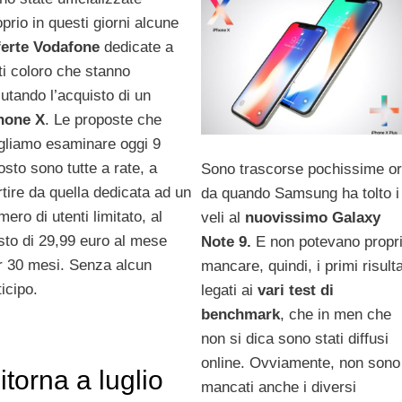
oprio in questi giorni alcune
ferte Vodafone
dedicate a
tti coloro che stanno
lutando l’acquisto di un
hone X
. Le proposte che
gliamo esaminare oggi 9
osto sono tutte a rate, a
Sono trascorse pochissime o
rtire da quella dedicata ad un
da quando Samsung ha tolto i
ero di utenti limitato, al
veli al
nuovissimo Galaxy
sto di 29,99 euro al mese
Note 9.
E non potevano propr
r 30 mesi. Senza alcun
mancare, quindi, i primi risulta
icipo.
legati ai
vari test di
benchmark
, che in men che
non si dica sono stati diffusi
online. Ovviamente, non sono
itorna a luglio
mancati anche i diversi