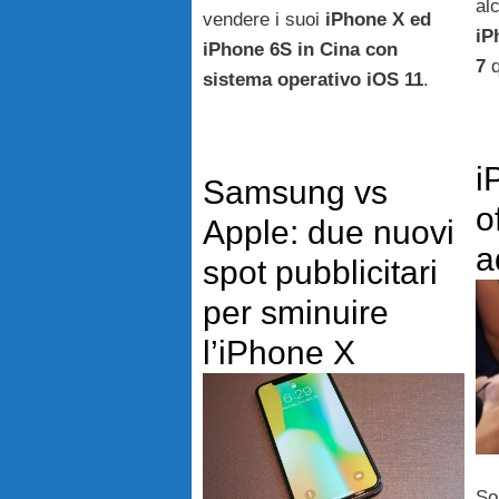
al
vendere i suoi
iPhone X ed
iP
iPhone 6S in Cina con
7
q
sistema operativo iOS 11
.
i
Samsung vs
o
Apple: due nuovi
a
spot pubblicitari
per sminuire
l’iPhone X
So