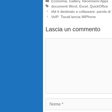
Categorie
Economia
,
Gallery
,
Recensioni Apps
Tag
documenti Word
,
Excel
,
QuickOffice
iAd è destinato a collassare: parola d
VoIP: Tiscali lancia WiPhone
Lascia un commento
Commento
Nome