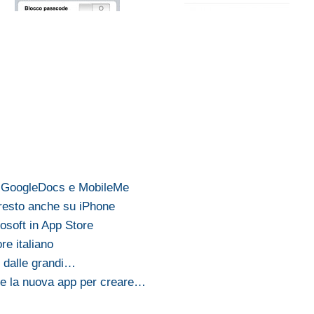
n GoogleDocs e MobileMe
presto anche su iPhone
rosoft in App Store
re italiano
r dalle grandi…
le la nuova app per creare…