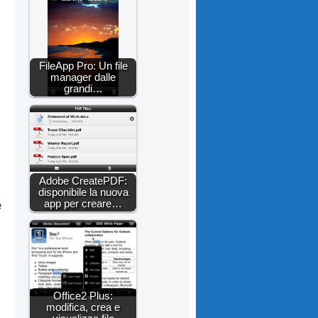
FileApp Pro: Un file
manager dalle
grandi…
Adobe CreatePDF:
disponibile la nuova
app per creare…
e
Office2 Plus:
modifica, crea e