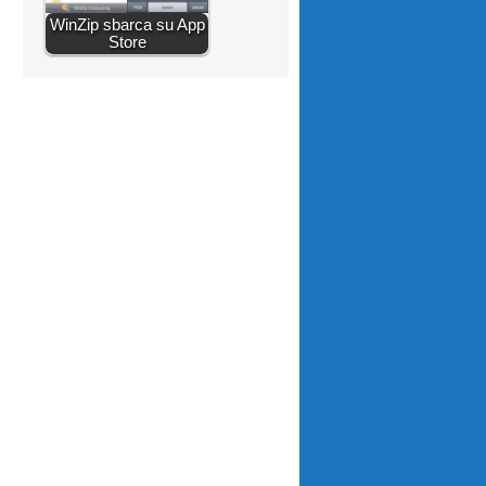
WinZip sbarca su App
Store