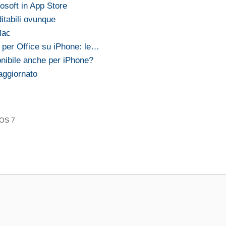
rosoft in App Store
itabili ovunque
Mac
per Office su iPhone: le…
onibile anche per iPhone?
ggiornato
iOS 7