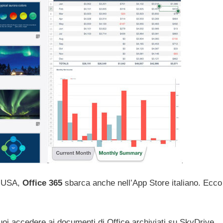
e USA,
Office 365
sbarca anche nell’App Store italiano. Ecco
uoi accedere ai documenti di Office archiviati su SkyDrive,