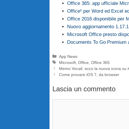
Office 365: app ufficiale Mic
Office² per Word ed Excel ed
Office 2016 disponibile per 
Nuovo aggiornamento 1.17.1 
Microsoft Office presto disp
Documents To Go Premium a
Categorie
App News
Tag
Microsoft
,
Office
,
Office 365
Memo Vocali: ecco la nuova icona su 
Come provare iOS 7, da browser
Lascia un commento
Commento