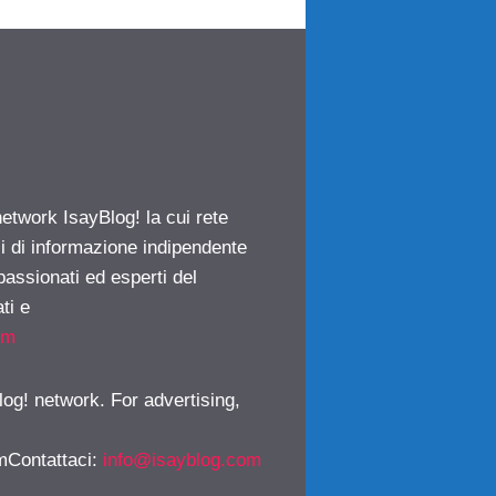
network IsayBlog! la cui rete
ci di informazione indipendente
passionati ed esperti del
ti e
om
log! network. For advertising,
mContattaci
:
info@isayblog.com