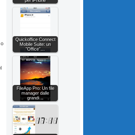
per iPhone
Quickoffice Connect
 o
Mobile Suite: un
"Office"…
l
FileApp Pro: Un file
manager dalle
grandi…