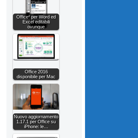
Office² per Word ed
Excel editabili
ovunque
Office 2016
disponibile per Mac
Nuovo aggiornamento
1.17.1 per Office su
iPhone: le…