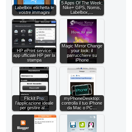
5 Apps Of The Week:
Labelbox etichetta le
Nike+ GPS, Nomis,
vostre immagini
Labelbox,…
Magic Mirror Change
HP ePrint service:
your look: il
app ufficiale HP per la
parrucchiere su
stampa
iPhone
Flickit Pro:
myPhoneDesktop:
l'applicazione ideale
controlla il tuo iPhone
per gestire al…
da Mac o PC…