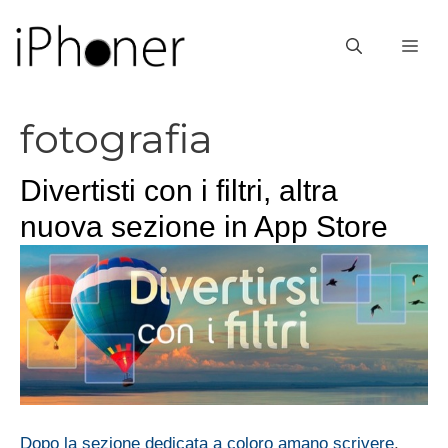
Vai
al
ME
contenuto
fotografia
Divertisti con i filtri, altra
nuova sezione in App Store
Dopo la sezione dedicata a coloro amano scrivere
,