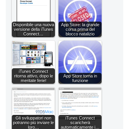
Disponibile una nuova
App Store: la grande
versione della iTunes
corsa prima del
Connect…
blocco natalizio
iTunes Connect
ritorna attivo, dopo le
App Store torna in
meritate ferie!
funzione
Gli sviluppatori non
iTunes Connect
potranno più inviare le
scaricherà
loro…
automaticamente i…