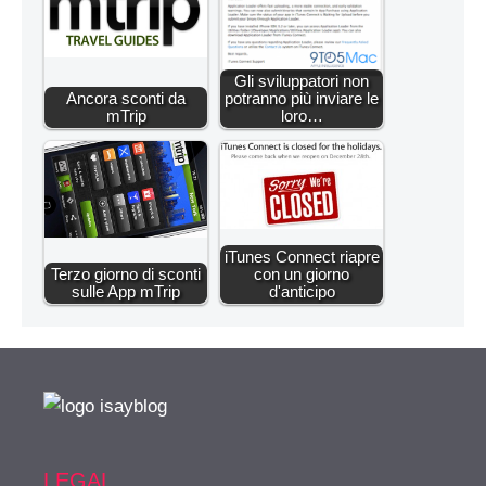
Gli sviluppatori non
Ancora sconti da
potranno più inviare le
mTrip
loro…
iTunes Connect riapre
Terzo giorno di sconti
con un giorno
sulle App mTrip
d'anticipo
LEGAL