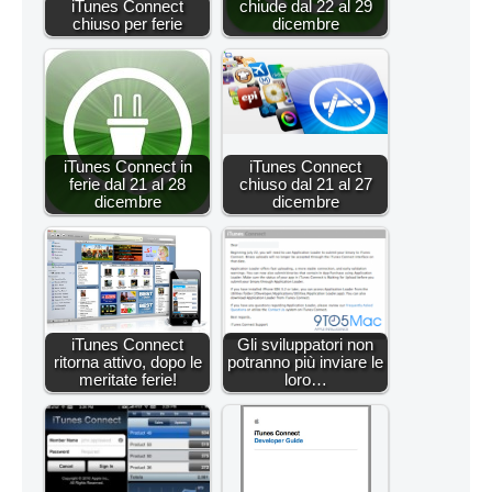
iTunes Connect
chiude dal 22 al 29
chiuso per ferie
dicembre
iTunes Connect in
iTunes Connect
ferie dal 21 al 28
chiuso dal 21 al 27
dicembre
dicembre
iTunes Connect
Gli sviluppatori non
ritorna attivo, dopo le
potranno più inviare le
meritate ferie!
loro…