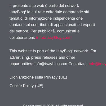
Il presente sito web è parte del network
IsayBlog! la cui rete editoriale comprende siti
tematici di informazione indipendente che
contano sul contributo di appassionati ed esperti
del settore. Per pubblicità, comunicati e
collaborazioni:
info@isayblog.com
This website is part of the IsayBlog! network. For
advertising, press releases and other
opportunities:
info@isayblog.comContattaci
:
info@isa
Dichiarazione sulla Privacy (UE)
Cookie Policy (UE)
iPhoner.com © 2026. All right reserverd.