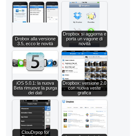
Dropbox si aggiorna e
Drobox alla versione
porta un vagone di
3.5, ecco le novità
novità
iOS 5.0.1: la nuova
Dropbox: versione 2.0
Beta rimuove la purga
con nuova veste
dei dati
grafica
ClouDrpop for