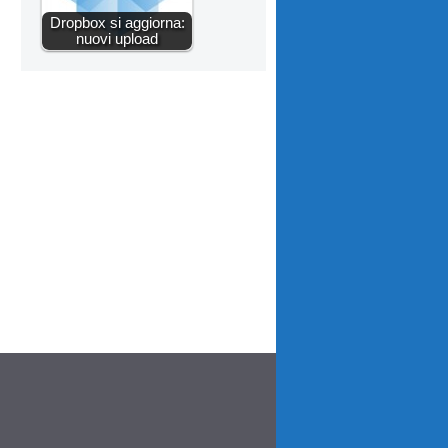
Dropbox si aggiorna:
nuovi upload