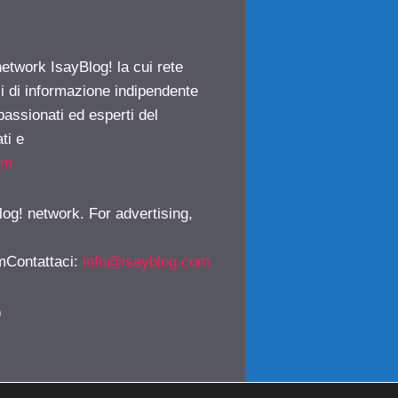
network IsayBlog! la cui rete
ci di informazione indipendente
passionati ed esperti del
ti e
om
log! network. For advertising,
mContattaci
:
info@isayblog.com
)