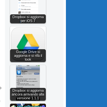
Dropbox si aggiorna
per iOS 7
Google Drive si
aggiorna e si rifà il
look
o
Dropbox si aggiorna
ancora arrivando alla
versione 1.1.1
n