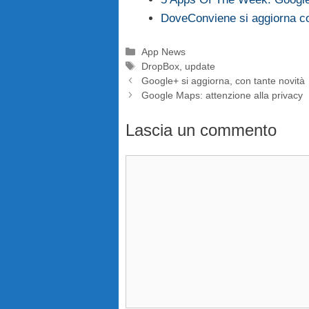
DoveConviene si aggiorna con
Categorie
App News
Tag
DropBox
,
update
Google+ si aggiorna, con tante novità
Google Maps: attenzione alla privacy
Lascia un commento
Commento