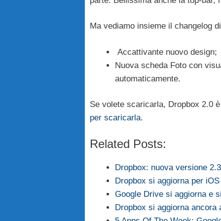
parte. Bellissima anche la top-bar,
Ma vediamo insieme il changelog di
Accattivante nuovo design;
Nuova scheda Foto con visuali
automaticamente.
Se volete scaricarla, Dropbox 2.0
per scaricarla
.
Related Posts:
Dropbox: nuova versione 2.3
Dropbox si aggiorna per iOS
Google Drive si aggiorna e si 
Dropbox si aggiorna ancora a
5 Apps Of The Week: Googl