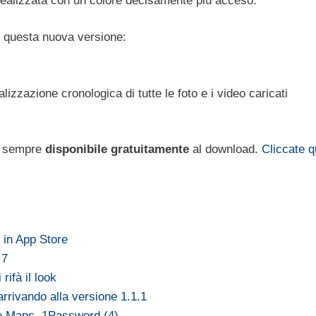
 realizzata con un colore decisamente più acceso.
 questa nuova versione:
zzazione cronologica di tutte le foto e i video caricati
 è sempre
disponibile
gratuitamente
al download.
Cliccate q
 in App Store
 7
rifà il look
rrivando alla versione 1.1.1
e Maps, 1Password (4),…