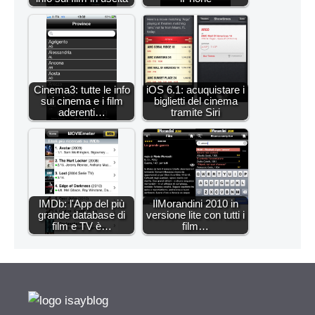
Cinema3: tutte le info
iOS 6.1: acuquistare i
sui cinema e i film
biglietti del cinema
aderenti…
tramite Siri
IMDb: l'App del più
IlMorandini 2010 in
grande database di
versione lite con tutti i
film e TV è…
film…