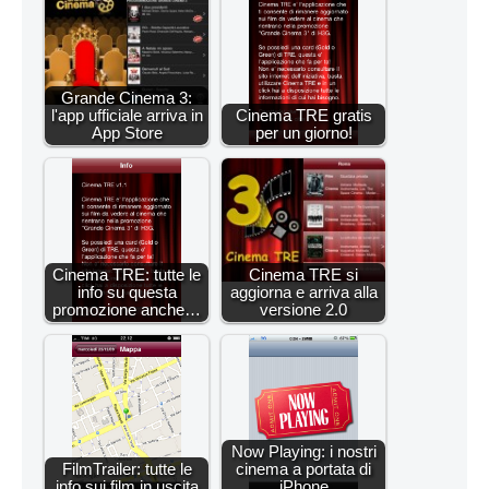
Grande Cinema 3:
l'app ufficiale arriva in
Cinema TRE gratis
App Store
per un giorno!
Cinema TRE: tutte le
Cinema TRE si
info su questa
aggiorna e arriva alla
promozione anche…
versione 2.0
Now Playing: i nostri
FilmTrailer: tutte le
cinema a portata di
info sui film in uscita
iPhone