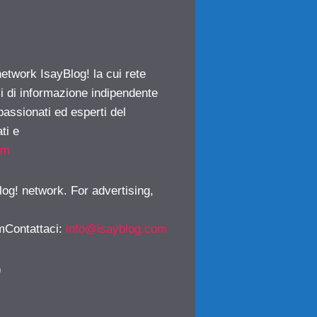
network IsayBlog! la cui rete
ci di informazione indipendente
passionati ed esperti del
ti e
om
log! network. For advertising,
mContattaci
:
info@isayblog.com
)