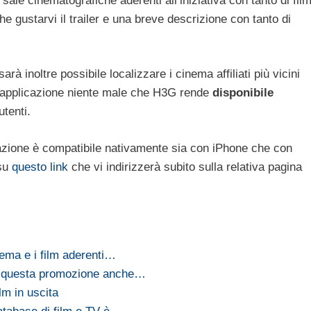
 sale cinematografiche aderenti all’iniziativa con tanto di fil
he gustarvi il trailer e una breve descrizione con tanto di
rà inoltre possibile localizzare i cinema affiliati più vicini
’applicazione niente male che H3G rende
disponibile
utenti.
cazione è compatibile nativamente sia con iPhone che con
 su
questo link
che vi indirizzerà subito sulla relativa pagina
nema e i film aderenti…
su questa promozione anche…
ilm in uscita