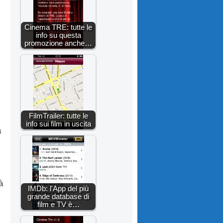
Cinema TRE: tutte le
info su questa
promozione anche…
FilmTrailer: tutte le
info sui film in uscita
a
à
IMDb: l'App del più
grande database di
film e TV è…