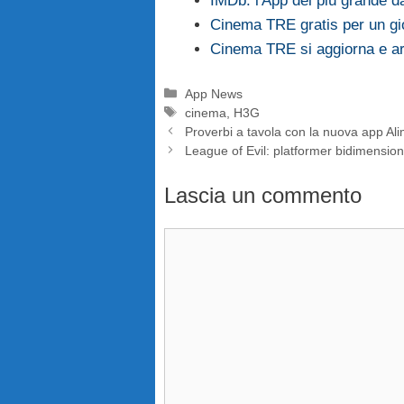
IMDb: l'App del più grande d
Cinema TRE gratis per un gi
Cinema TRE si aggiorna e arr
Categorie
App News
Tag
cinema
,
H3G
Proverbi a tavola con la nuova app Al
League of Evil: platformer bidimensional
Lascia un commento
Commento