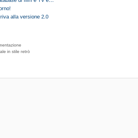
atabase di film e TV è…
orno!
iva alla versione 2.0
imentazione
e in stile retrò