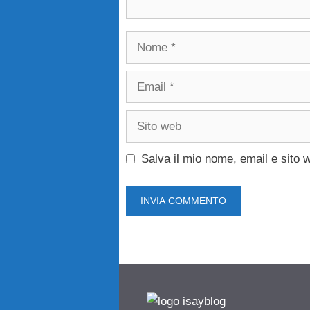
Nome
Email
Sito
web
Salva il mio nome, email e sito