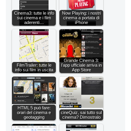
Cinema3: tutte le info
Now Playing: i nostri
sui cinema e i film
cinema a portata di
aderenti…
iPhone
Grande Cinema 3:
FilmTrailer: tutte le
l'app ufficiale arriva in
info sui film in uscita
App Store
HTML 5 può fare:
orari del cinema e
cineQuiz, sai tutto sul
geotagging
cinema? Dimostralo