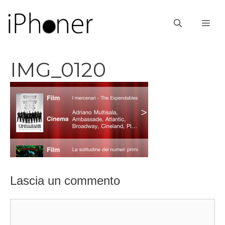
Vai
al
ME
contenuto
IMG_0120
Lascia un commento
Commento