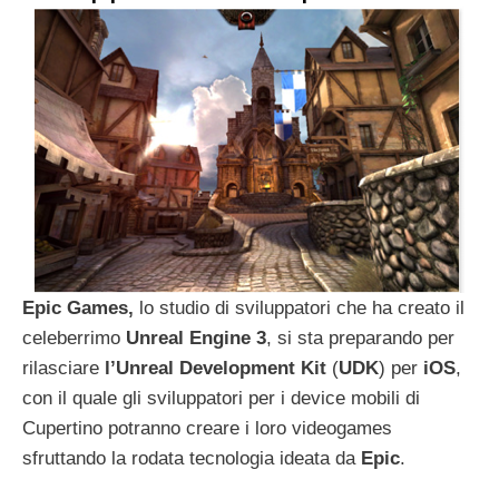
Epic Games,
lo
studio
di
sviluppatori
che
ha
creato
il
celeberrimo
Unreal
Engine
3
, si sta preparando per
rilasciare
l’Unreal
Development
Kit
(
UDK
) per
iOS
,
con il quale gli sviluppatori per i device mobili di
Cupertino potranno creare i loro videogames
sfruttando la rodata tecnologia ideata da
Epic
.