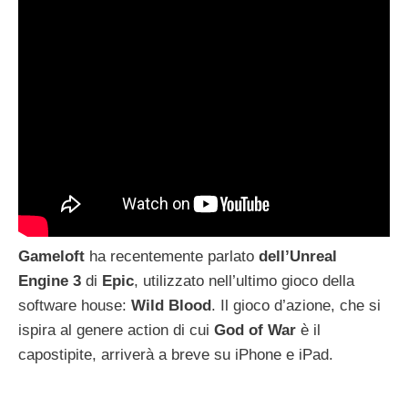
Gameloft
ha recentemente parlato
dell’Unreal
Engine
3
di
Epic
, utilizzato nell’ultimo gioco della
software house:
Wild
Blood
. Il gioco d’azione, che si
ispira al genere action di cui
God of War
è il
capostipite, arriverà a breve su iPhone e iPad.