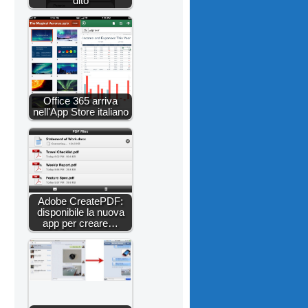
dito
Office 365 arriva
nell'App Store italiano
Adobe CreatePDF:
disponibile la nuova
app per creare…