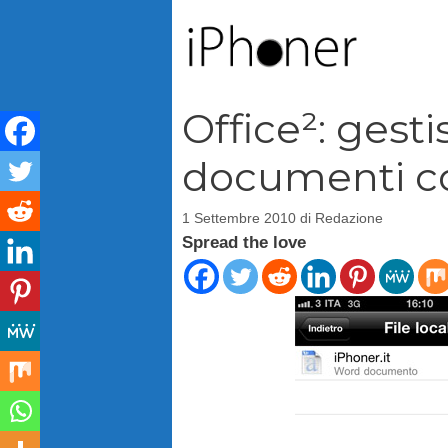
Vai
al
contenuto
Office²: gesti
documenti c
1 Settembre 2010
di
Redazione
Spread the love