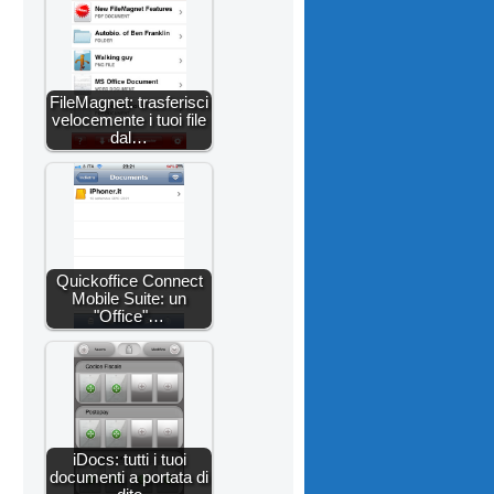
FileMagnet: trasferisci
velocemente i tuoi file
dal…
Quickoffice Connect
Mobile Suite: un
"Office"…
iDocs: tutti i tuoi
documenti a portata di