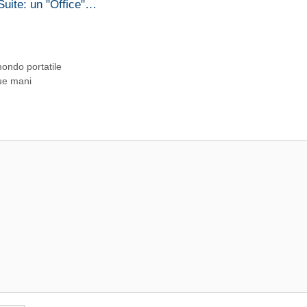
Suite: un "Office"…
mondo portatile
tue mani