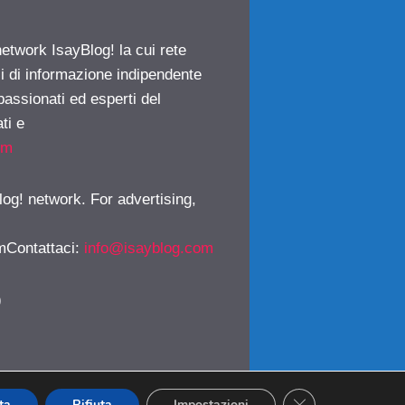
network IsayBlog! la cui rete
ci di informazione indipendente
passionati ed esperti del
ti e
om
log! network. For advertising,
mContattaci
:
info@isayblog.com
)
CLOSE GDPR CO
ta
Rifiuta
Impostazioni