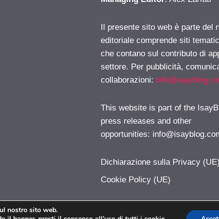
Il presente sito web è parte del 
editoriale comprende siti temati
che contano sul contributo di ap
settore. Per pubblicità, comunica
collaborazioni:
info@isayblog.c
This website is part of the IsayB
press releases and other
opportunities:
info@isayblog.co
Dichiarazione sulla Privacy (UE
Cookie Policy (UE)
sul nostro sito web.
 il banner, presti il consenso all’uso di tutti i cookie
Accet