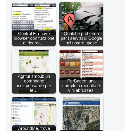
Control F: nuovo
Qualche problema
browser con funzione
per i servizi di Google
di ricerca…
nel nostro paese
Agriturismo.it: un
compagno
PerBacco: una
indispensabile per
completa raccolta di
le…
vini abruzzesi
AroundMe, trova