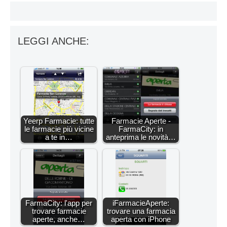
LEGGI ANCHE:
Yeerp Farmacie: tutte
Farmacie Aperte -
le farmacie più vicine
FarmaCity: in
a te in…
anteprima le novità…
FarmaCity: l'app per
iFarmacieAperte:
trovare farmacie
trovare una farmacia
aperte, anche…
aperta con iPhone