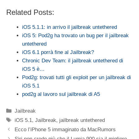
Related Posts:
iOS 5.1.1: in arrivo il jailbreak untethered
iOS 5: Pod2g ha trovato un bug per il jailbreak
untethered
iOS 6.1 porrà fine al Jailbreak?
Chronic Dev Team: il jailbreak untethered di
iOS 5 è…
Pod2g: trovati tutti gli exploit per un jailbreak di
iOS 5.1
pod2g al lavoro sul jailbreak di A5
Categorie
Jailbreak
Tag
iOS 5.1
,
Jailbreak
,
jailbreak untethered
Ecco l’iPhone 5 immaginato da MacRumors
Siri non crede più che il Lumia 900 sia il migliore