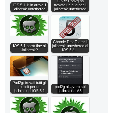
iOS 5: Pod2g ha
iOS 5.1.1: in arrivo il
trovato un bug per il
jailbreak untethered
jailbreak untethered
Chronic Dev Team: il
iOS 6.1 porrà fine al
jailbreak untethered di
Jailbreak?
iOS 5 è…
Pod2g: trovati tutti gli
exploit per un
pod2g al lavoro sul
jailbreak di iOS 5.1
jailbreak di A5