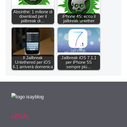
Absinthe: 1 milione di
download per il
iPhone 4S: ecco il
jailbreak di…
jailbreak untether
Il Jailbreak
Jailbreak iOS 7.1.1
Untethered per iOS
per iPhone 5S
6.1 arriverà domenica
sempre più…
LEGAL