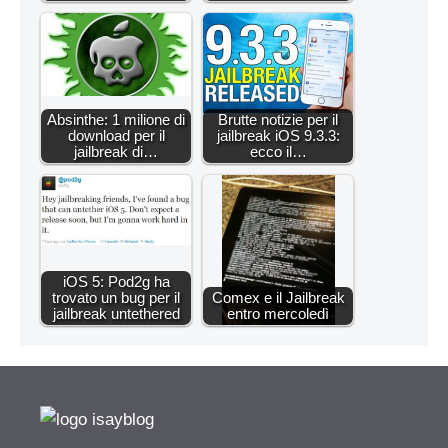
Absinthe: 1 milione di
Brutte notizie per il
download per il
jailbreak iOS 9.3.3:
jailbreak di…
ecco il…
iOS 5: Pod2g ha
trovato un bug per il
Comex e il Jailbreak
jailbreak untethered
entro mercoledì