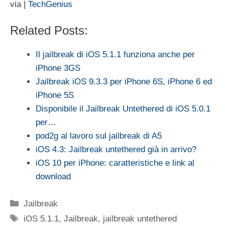
via |
TechGenius
Related Posts:
Il jailbreak di iOS 5.1.1 funziona anche per
iPhone 3GS
Jailbreak iOS 9.3.3 per iPhone 6S, iPhone 6 ed
iPhone 5S
Disponibile il Jailbreak Untethered di iOS 5.0.1
per…
pod2g al lavoro sul jailbreak di A5
iOS 4.3: Jailbreak untethered già in arrivo?
iOS 10 per iPhone: caratteristiche e link al
download
Categorie
Jailbreak
Tag
iOS 5.1.1
,
Jailbreak
,
jailbreak untethered