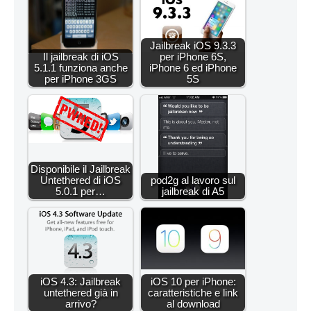
Jailbreak iOS 9.3.3
Il jailbreak di iOS
per iPhone 6S,
5.1.1 funziona anche
iPhone 6 ed iPhone
per iPhone 3GS
5S
Disponibile il Jailbreak
Untethered di iOS
pod2g al lavoro sul
5.0.1 per…
jailbreak di A5
iOS 4.3: Jailbreak
iOS 10 per iPhone:
untethered già in
caratteristiche e link
arrivo?
al download