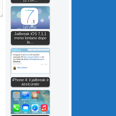
12 con…
Jailbreak iOS 7.1.1
meno lontano dopo
la…
iPhone 4: il jailbreak è
assicurato