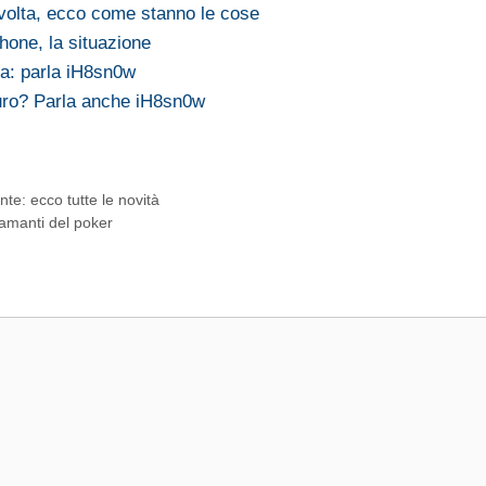
svolta, ecco come stanno le cose
Phone, la situazione
ta: parla iH8sn0w
turo? Parla anche iH8sn0w
e: ecco tutte le novità
i amanti del poker