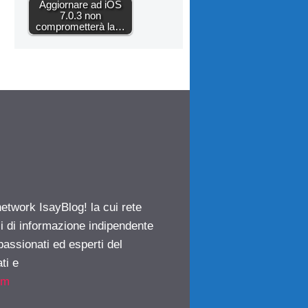
Aggiornare ad iOS
7.0.3 non
comprometterà la…
network IsayBlog! la cui rete
ci di informazione indipendente
passionati ed esperti del
ti e
om