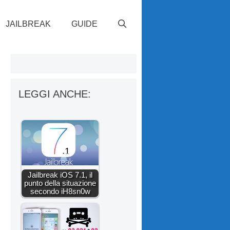
JAILBREAK
GUIDE
LEGGI ANCHE:
Jailbreak iOS 7.1, il
punto della situazione
secondo iH8sn0w