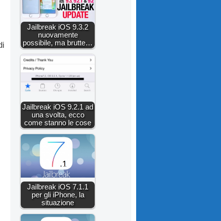
Jailbreak iOS 9.3.2
nuovamente
possibile, ma brutte…
di
Jailbreak iOS 9.2.1 ad
una svolta, ecco
come stanno le cose
Jailbreak iOS 7.1.1
per gli iPhone, la
situazione