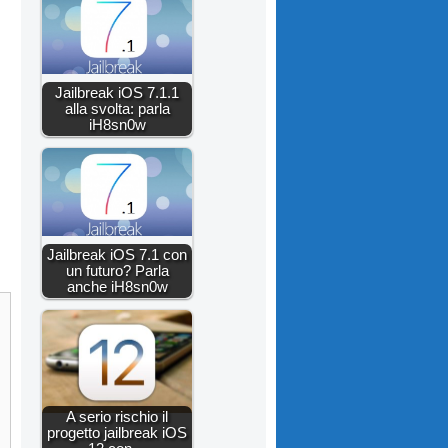
Jailbreak iOS 7.1.1
alla svolta: parla
iH8sn0w
Jailbreak iOS 7.1 con
un futuro? Parla
anche iH8sn0w
A serio rischio il
progetto jailbreak iOS