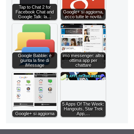
Tap to Chat 2 for
Facebook Chat and
Google+ si aggiorna,
Google Talk: la…
ecco tutte le novità
Google Babble: è
imo messenger: altra
giunta la fine di
ottima app per
iMessage
chattare
5 Apps Of The Week:
Hangouts, Star Trek
Google+ si aggiorna
App,…