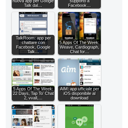
nuova app per Google
supporto a
Talk dal…
Facebook…
TalkRoom: app per
chattare con
5 Apps Of The Week:
Facebook, Google
Weave, Cardiograph,
Talk…
Chat for…
5 Apps Of The Week:
AIM: app ufficiale per
22 Days, Tap To' Chat
iOS disponibile al
2, vvall,…
download