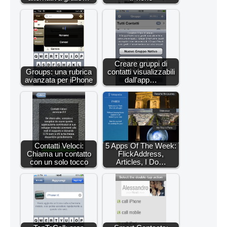
Creare gruppi di
Groups: una rubrica
contatti visualizzabili
avanzata per iPhone
dall'app…
Contatti Veloci:
5 Apps Of The Week:
Chiama un contatto
FlickAddress,
con un solo tocco
Articles, I Do…