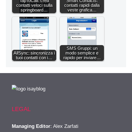
TapToCall: crea
Smart Contacts:
contatti veloci sulla
contatti rapidi dalla
springboard…
veste grafica…
SMS Gruppi: un
AllSync: sincronizza i
modo semplice e
tuoi contatti con i…
rapido per inviare…
LEGAL
Managing Editor
: Alex Zarfati