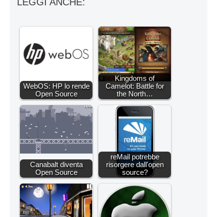
LEGGI ANCHE:
Kingdoms of
WebOS: HP lo rende
Camelot: Battle for
Open Source
the North…
reMail potrebbe
Canabalt diventa
risorgere dall'open
Open Source
source?