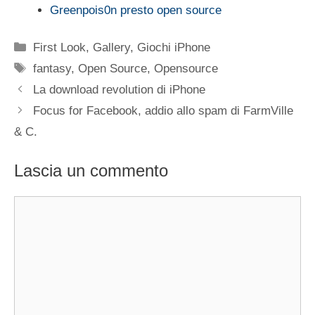
Greenpois0n presto open source
Categorie
First Look
,
Gallery
,
Giochi iPhone
Tag
fantasy
,
Open Source
,
Opensource
La download revolution di iPhone
Focus for Facebook, addio allo spam di FarmVille
& C.
Lascia un commento
Commento