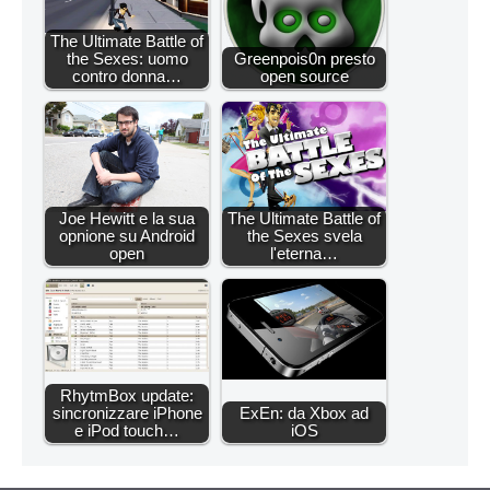
The Ultimate Battle of
the Sexes: uomo
Greenpois0n presto
contro donna…
open source
Joe Hewitt e la sua
The Ultimate Battle of
opnione su Android
the Sexes svela
open
l'eterna…
RhytmBox update:
sincronizzare iPhone
ExEn: da Xbox ad
e iPod touch…
iOS