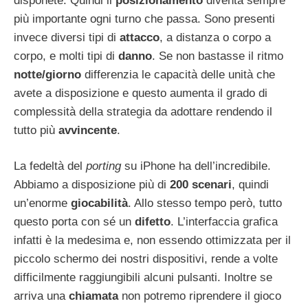
disponete. Quindi il
posizionamento
diventa sempre
più importante ogni turno che passa. Sono presenti
invece diversi tipi di
attacco
, a distanza o corpo a
corpo, e molti tipi di
danno
. Se non bastasse il ritmo
notte/giorno
differenzia le capacità delle unità che
avete a disposizione e questo aumenta il grado di
complessità della strategia da adottare rendendo il
tutto più
avvincente
.
La fedeltà del
porting
su iPhone ha dell’incredibile.
Abbiamo a disposizione più di
200 scenari
, quindi
un’enorme
giocabilità
. Allo stesso tempo però, tutto
questo porta con sé un
difetto
. L’interfaccia grafica
infatti è la medesima e, non essendo ottimizzata per il
piccolo schermo dei nostri dispositivi, rende a volte
difficilmente raggiungibili alcuni pulsanti. Inoltre se
arriva una
chiamata
non potremo riprendere il gioco