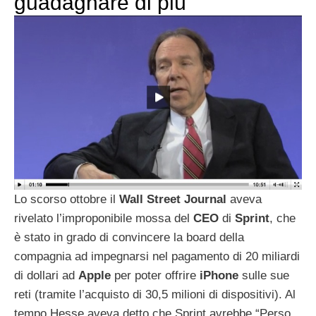
guadagnare di più
Lo scorso ottobre il
Wall
Street
Journal
aveva
rivelato l’improponibile mossa del
CEO
di
Sprint
, che
è stato in grado di convincere la board della
compagnia ad impegnarsi nel pagamento di 20 miliardi
di dollari ad
Apple
per poter offrire
iPhone
sulle sue
reti (tramite l’acquisto di 30,5 milioni di dispositivi). Al
tempo Hesse aveva detto che Sprint avrebbe “Perso