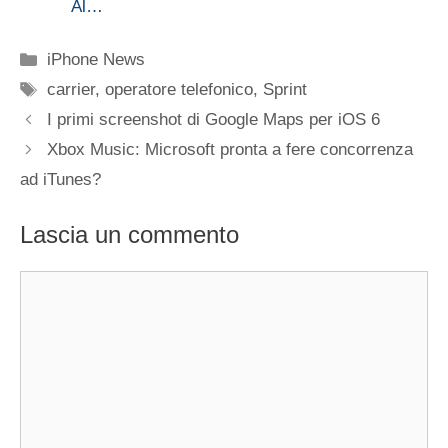
Al…
Categorie
iPhone News
Tag
carrier
,
operatore telefonico
,
Sprint
I primi screenshot di Google Maps per iOS 6
Xbox Music: Microsoft pronta a fere concorrenza
ad iTunes?
Lascia un commento
Commento