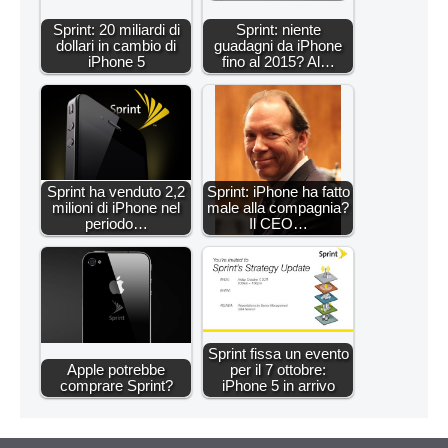
Sprint: 20 miliardi di
Sprint: niente
dollari in cambio di
guadagni da iPhone
iPhone 5
fino al 2015? Al…
Sprint ha venduto 2,2
Sprint: iPhone ha fatto
milioni di iPhone nel
male alla compagnia?
periodo…
Il CEO…
Sprint fissa un evento
Apple potrebbe
per il 7 ottobre:
comprare Sprint?
iPhone 5 in arrivo