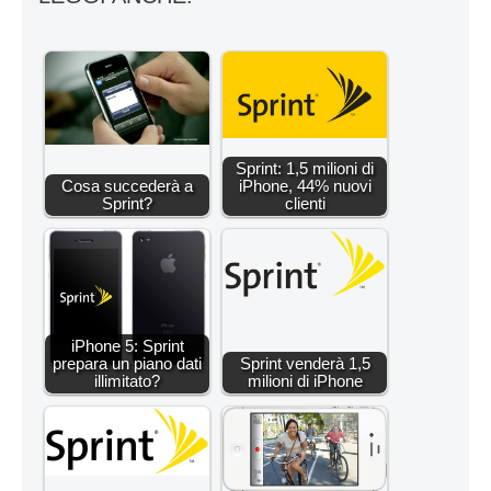
Sprint: 1,5 milioni di
Cosa succederà a
iPhone, 44% nuovi
Sprint?
clienti
iPhone 5: Sprint
prepara un piano dati
Sprint venderà 1,5
illimitato?
milioni di iPhone