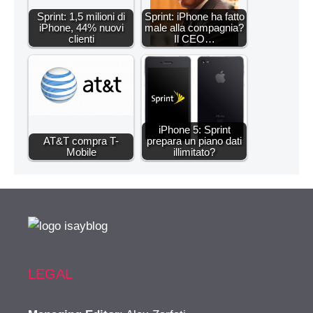
Sprint: 1,5 milioni di
Sprint: iPhone ha fatto
iPhone, 44% nuovi
male alla compagnia?
clienti
Il CEO…
iPhone 5: Sprint
AT&T compra T-
prepara un piano dati
Mobile
illimitato?
LEGAL