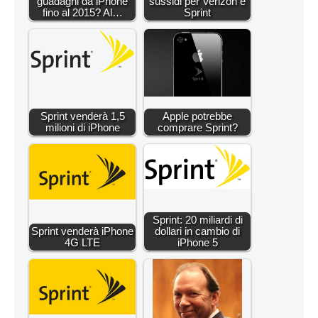
guadagni da iPhone
sussidi per Verizon e
fino al 2015? Al…
Sprint
Sprint venderà 1,5
Apple potrebbe
milioni di iPhone
comprare Sprint?
Sprint: 20 miliardi di
Sprint venderà iPhone
dollari in cambio di
4G LTE
iPhone 5