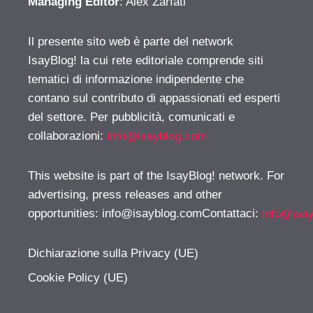
Managing Editor
: Alex Zarfati
Il presente sito web è parte del network
IsayBlog! la cui rete editoriale comprende siti
tematici di informazione indipendente che
contano sul contributo di appassionati ed esperti
del settore. Per pubblicità, comunicati e
collaborazioni:
info@isayblog.com
This website is part of the IsayBlog! network. For
advertising, press releases and other
opportunities:
info@isayblog.comContattaci
:
info@isa
Dichiarazione sulla Privacy (UE)
Cookie Policy (UE)