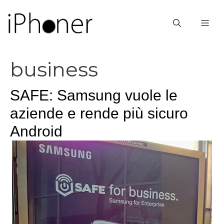
Vai
al
ME
contenuto
business
SAFE: Samsung vuole le
aziende e rende più sicuro
Android