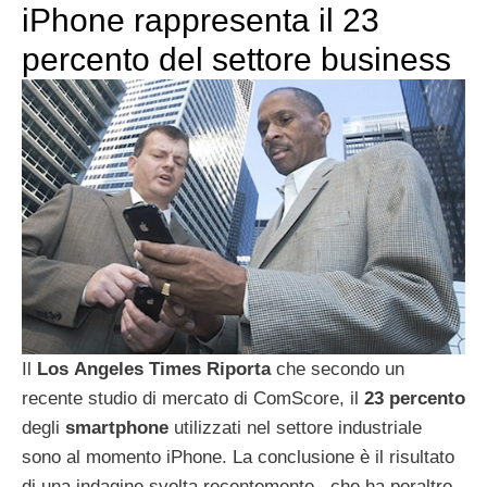
iPhone rappresenta il 23
percento del settore business
Il
Los
Angeles
Times
Riporta
che secondo un
recente studio di mercato di ComScore, il
23
percento
degli
smartphone
utilizzati nel settore industriale
sono al momento iPhone. La conclusione è il risultato
di una indagine svolta recentemente , che ha peraltro