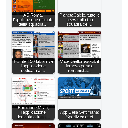
AS Roma,
PianetaCalcio, tutte le
l'applicazione ufficiale
news sulla tua
della squadra…
squadra del…
FCInter1908.it, arriva
Voce Giallorossa.it: il
l'applicazione
famoso portale
dedicata ai…
romanista…
Emozione Milan,
l'applicazione
App Della Settimana:
dedicata a tutti i…
SportMediaset