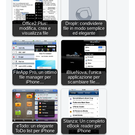
Office2 Plus:
Droplr: condividere
modifica, crea e
file in modo semplice
visualizza file
ed elegante
FileApp Pro, un ottimo
iBlueNova, l'unica
file manager per
applicazione per
iPhone…
scambiare file…
Stanza: Un completo
eTodo: un elegante
eBook reader per
ToDo list per iPhone
iPhone