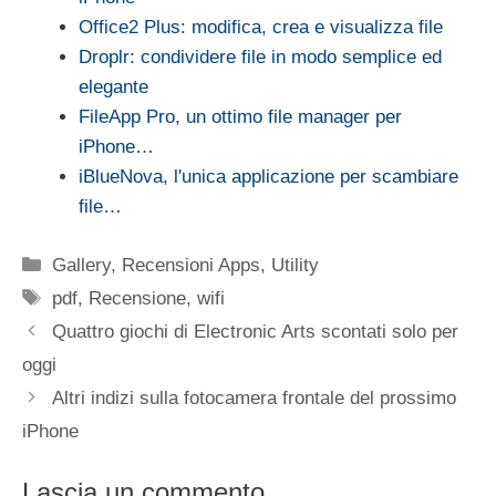
Office2 Plus: modifica, crea e visualizza file
Droplr: condividere file in modo semplice ed
elegante
FileApp Pro, un ottimo file manager per
iPhone…
iBlueNova, l'unica applicazione per scambiare
file…
Categorie
Gallery
,
Recensioni Apps
,
Utility
Tag
pdf
,
Recensione
,
wifi
Quattro giochi di Electronic Arts scontati solo per
oggi
Altri indizi sulla fotocamera frontale del prossimo
iPhone
Lascia un commento