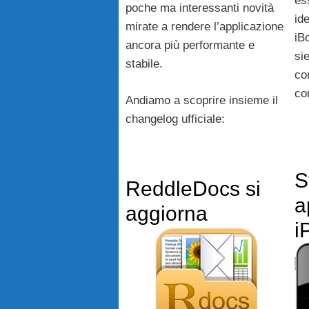
es
poche ma interessanti novità
id
mirate a rendere l’applicazione
iB
ancora più performante e
si
stabile.
co
co
Andiamo a scoprire insieme il
changelog ufficiale:
S
ReddleDocs si
a
aggiorna
i