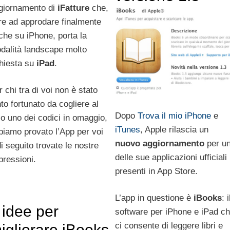
giornamento di
iFatture
che,
tre ad approdare finalmente
che su iPhone, porta la
dalità landscape molto
chiesta su
iPad
.
r chi tra di voi non è stato
nto fortunato da cogliere al
Dopo
Trova il mio iPhone
e
lo uno dei codici in omaggio,
iTunes
, Apple rilascia un
biamo provato l’App per voi
nuovo aggiornamento
per u
di seguito trovate le nostre
delle sue applicazioni ufficiali
pressioni.
presenti in App Store.
L’app in questione è
iBooks
: i
 idee per
software per iPhone e iPad c
ci consente di leggere libri e
igliorare iBooks