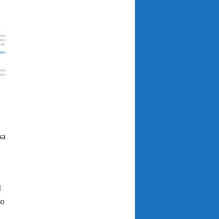
na
l
he