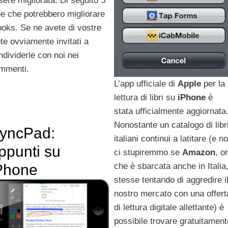
sere migliorata. Di seguito 5
ee che potrebbero migliorare
ooks. Se ne avete di vostre
ete ovviamente invitati a
ndividerle con noi nei
mmenti.
L’app ufficiale di
Apple
per la
lettura di libri su
iPhone
è
stata ufficialmente aggiornata
Nonostante un catalogo di libr
yncPad:
italiani continui a latitare (e n
ppunti su
ci stupiremmo se
Amazon
, o
che è sbarcata anche in Italia
Phone
stesse tentando di aggredire i
nostro mercato con una offert
di lettura digitale allettante) è
possibile trovare gratuitament