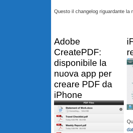
Questo il changelog riguardante la
Adobe
i
CreatePDF:
r
disponibile la
nuova app per
creare PDF da
iPhone
Qu
da