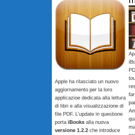
Ap
iBo
PD
to
Apple ha rilasciato un nuovo
re
aggiornamento per la loro
fa
applicazioe dedicata alla lettura
pa
di libri e alla visualizzazione di
Am
file PDF. L’update in questione
qua
porta
iBooks
alla nuova
ma
versione 1.2.2
che introduce