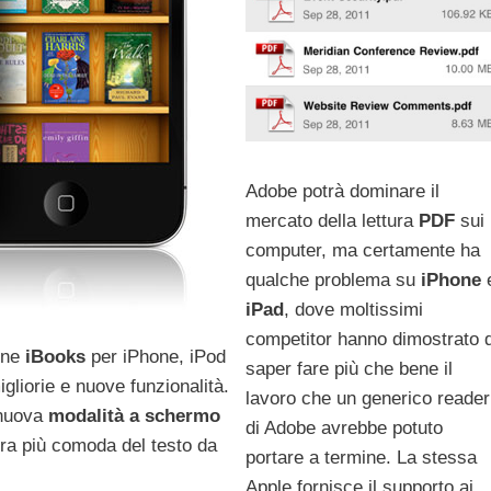
Adobe potrà dominare il
mercato della lettura
PDF
sui
computer, ma certamente ha
qualche problema su
iPhone
iPad
, dove moltissimi
competitor hanno dimostrato d
ione
iBooks
per iPhone, iPod
saper fare più che bene il
gliorie e nuove funzionalità.
lavoro che un generico reader
 nuova
modalità a schermo
di Adobe avrebbe potuto
ra più comoda del testo da
portare a termine. La stessa
Apple fornisce il supporto ai