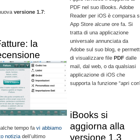
PDF nel suo iBooks. Adobe
 nuova
versione 1.7
:
Reader per iOS è comparsa s
App Store alcune ore fa. Si
tratta di una applicazione
universale annunciata da
Fatture: la
Adobe sul suo blog, e permet
ecensione
di visualizzare file
PDF
dalle
mail, dal web, o da qualsiasi
applicazione di iOS che
supporta la funzione “apri con
iBooks si
aggiorna alla
alche tempo fa
vi abbiamo
versione 1.3
to notizia
dell’ultimo