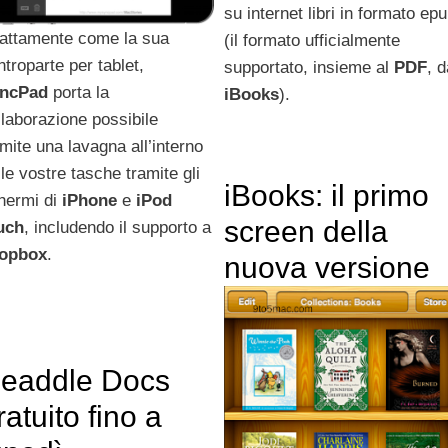
su internet libri in formato ep
attamente come la sua
(il formato ufficialmente
ntroparte per tablet,
supportato, insieme al
PDF
, d
ncPad
porta la
iBooks
).
llaborazione possibile
amite una lavagna all’interno
lle vostre tasche tramite gli
iBooks: il primo
hermi di
iPhone
e
iPod
screen della
uch
, includendo il supporto a
opbox
.
nuova versione
eaddle Docs
ratuito fino a