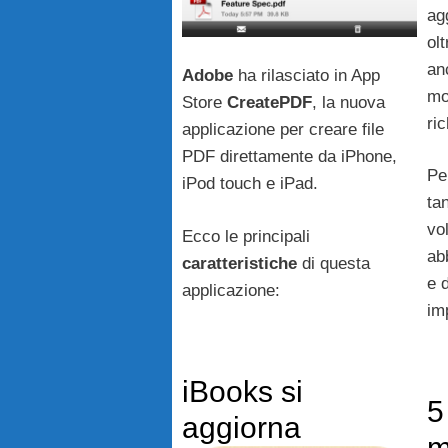
ag
ol
an
Adobe
ha rilasciato in App
mo
Store
CreatePDF
, la nuova
ri
applicazione per creare file
PDF direttamente da iPhone,
Pe
iPod touch e iPad.
ta
vo
Ecco le principali
ab
caratteristiche
di questa
e 
applicazione:
im
iBooks si
5
aggiorna
m