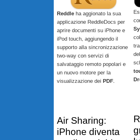
Es
Reddle
ha aggionato la sua
co
applicazione ReddleDocs per
Sy
aprire documenti su iPhone e
co
iPod touch, aggiungendo il
tr
supporto alla sincronizzazione
de
two-way con servizi di
sc
salvataggio remoto popolari e
to
un nuovo motore per la
Dr
visualizzazione dei
PDF
.
R
Air Sharing:
g
iPhone diventa