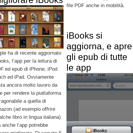
file PDF anche in mobilità.
iBooks si
aggiorna, e apre
ple ha di recente aggiornato
gli epub di tutte
oks, l’app per la lettura di
le app
F ed epub di iPhone, iPod
uch ed iPad. Ovviamente
sta ancora molto lavoro da
re per rendere la piattaforma
ragonabile a quella di
azon (ad esempio offrire
lche libro in lingua italiana)
 anche l’app potrebbe