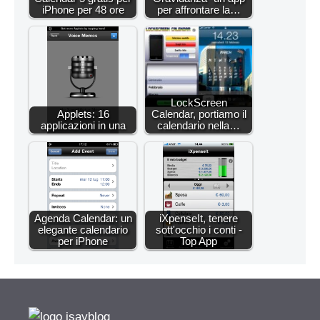
iPhone per 48 ore
per affrontare la…
LockScreen
Applets: 16
Calendar, portiamo il
applicazioni in una
calendario nella…
Agenda Calendar: un
iXpenseIt, tenere
elegante calendario
sott'occhio i conti -
per iPhone
Top App