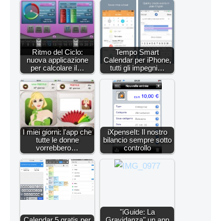
Ritmo del Ciclo:
Tempo Smart
nuova applicazione
Calendar per iPhone,
per calcolare il…
tutti gli impegni…
I miei giorni: l'app che
iXpenseIt: Il nostro
tutte le donne
bilancio sempre sotto
vorrebbero…
controllo
"iGuide: La
Calendar 5 gratis per
Gravidanza" un app