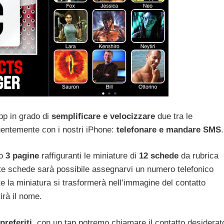
pp in grado di
semplificare e velocizzare
due tra le
uentemente con i nostri iPhone:
telefonare e mandare SMS
.
mo
3 pagine
raffiguranti le miniature di
12 schede
da rubrica
e schede sarà possibile assegnarvi un numero telefonico
e la miniatura si trasformerà nell’immagine del contatto
irà il nome.
preferiti
, con un tap potremo chiamare il contatto desiderat