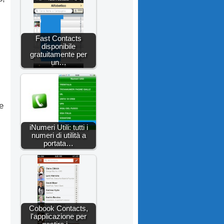
Fast Contacts
disponibile
gratuitamente per
un…
e
iNumeri Utili: tutti i
numeri di utilità a
portata…
Cobook Contacts,
l'applicazione per