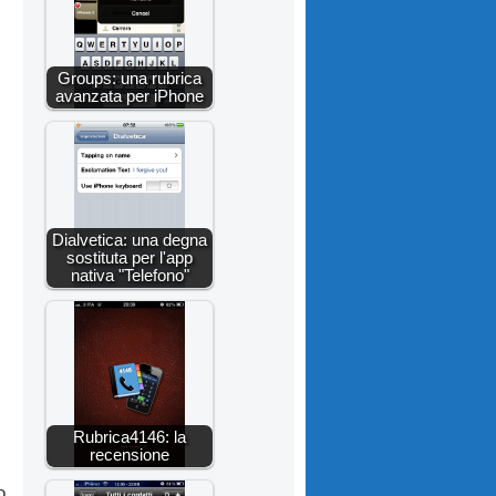
Groups: una rubrica
avanzata per iPhone
Dialvetica: una degna
sostituta per l'app
nativa "Telefono"
Rubrica4146: la
recensione
o,