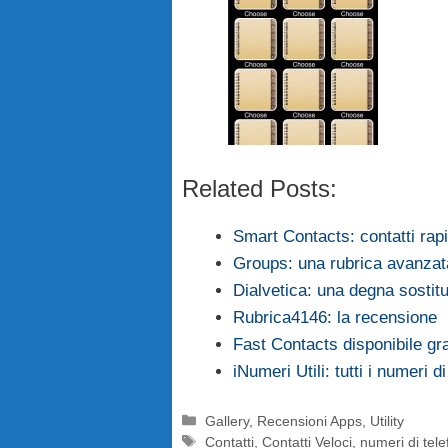
Related Posts:
Smart Contacts: contatti rap
Groups: una rubrica avanzat
Dialvetica: una degna sostitu
Rubrica4146: la recensione
Fast Contacts disponibile g
iNumeri Utili: tutti i numeri d
Categorie
Gallery
,
Recensioni Apps
,
Utility
Tag
Contatti
,
Contatti Veloci
,
numeri di tel