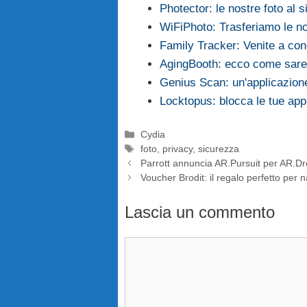
Photector: le nostre foto al s
WiFiPhoto: Trasferiamo le n
Family Tracker: Venite a co
AgingBooth: ecco come saret
Genius Scan: un'applicazion
Locktopus: blocca le tue app
Categorie
Cydia
Tag
foto
,
privacy
,
sicurezza
Parrott annuncia AR.Pursuit per AR.D
Voucher Brodit: il regalo perfetto per n
Lascia un commento
Commento