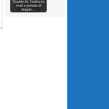
Double At: l'indirizzo
mail a portata di
doppio…