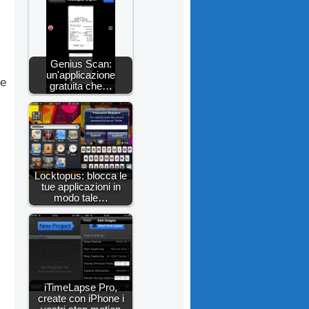
Genius Scan:
un'applicazione
ie
gratuita che…
Locktopus: blocca le
tue applicazioni in
modo tale…
iTimeLapse Pro,
create con iPhone i