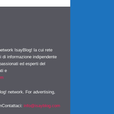
network IsayBlog! la cui rete
ci di informazione indipendente
passionati ed esperti del
ti e
om
log! network. For advertising,
mContattaci
:
info@isayblog.com