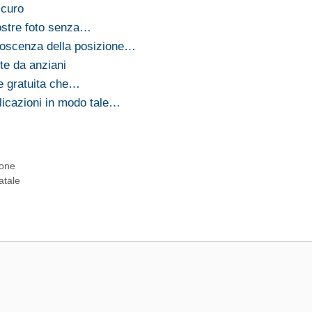
icuro
ostre foto senza…
noscenza della posizione…
e da anziani
e gratuita che…
licazioni in modo tale…
rone
atale