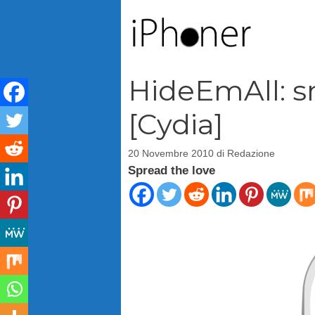
Vai
al
contenuto
HideEmAll: sms
[Cydia]
20 Novembre 2010
di
Redazione
Spread the love