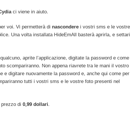
Cydia
ci viene in aiuto.
per voi. Vi permetterà di
nascondere
i vostri sms e le vostre
ce. Una volta installata HideEmAll basterà aprirla, e settar
 qualcuno, aprite l’applicazione, digitate la password e come
foto scompariranno. Non appena riavrete tra le mani il vostro
one e digitare nuovamente la password e, anche qui come per
riranno tutti i vostri sms e le vostre foto presenti nel
l prezzo di
0,99 dollari
.