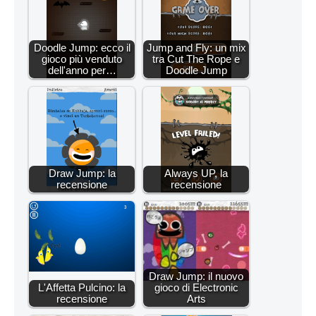
Doodle Jump: ecco il
Jump and Fly: un mix
gioco più venduto
tra Cut The Rope e
dell'anno per…
Doodle Jump
Draw Jump: la
Always UP, la
recensione
recensione
Draw Jump: il nuovo
L'Affetta Pulcino: la
gioco di Electronic
recensione
Arts