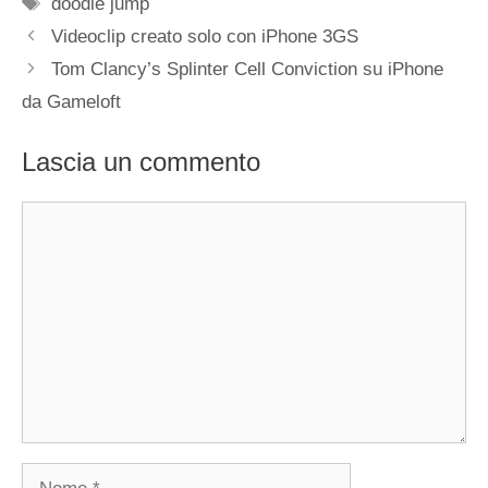
Tag
doodle jump
Videoclip creato solo con iPhone 3GS
Tom Clancy’s Splinter Cell Conviction su iPhone
da Gameloft
Lascia un commento
Commento
Nome